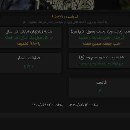
کد یادبود : 6151771
با کلیک بر روی دکمه های زیر،در مراسم ختم شرکت نمایید p:0
دیه زیارت ویژه رحلت رسول اکرم(ص)
هدیه زیارتهای نیابتی کل سال
قبرستان بقیع، مدینه و مشهد
در کل طول یک سال، هر هفته
شب جمعه همین هفته
با 80% تخفیف
هدیه زیارت حرم امام رضا(ع)
صلوات شمار
چهارشنبه،پنجشنبه و جمعه
1,220
فاتحه
40
تولد : 1330/04/14
وفات : 1400/06/24