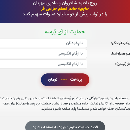
روح یادبود شادروان و مادری مهربان
حاجیه خانم اعظم خزاعی فر
را در ثواب بیش از دو میلیارد صلوات سهیم کنید
حمایت از آی پُرسه
قرائت سوره الرحمن را تقبل میکنم
‌و‌نام‌خانوادگی:
صوت سوره الرحمن
ره‌همراه‌شما:
غ (تومان):
پرداخت
----
تومان
قرائت سوره یاسین را تقبل میکنم
صوت سوره یاسین
 صفحه یادبود به صورت رایگان در سایت آی پُرسه ایجاد شده است، به همین دلیل پنجره حمایت در
دای صفحه برای کاربران نمایش داده میشود، و بعد از اولین حمایت این پنجره(حمایت) برای همه
دیدکنندگان حذف خواهد شد و مستقیما وارد صفحه یادبود میشوند.
قصد حمایت ندارم - ورود به صفحه یادبود
قرائت سوره قدر را تقبل میکنم