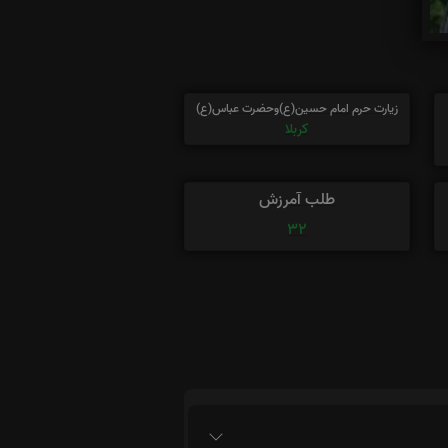
زیارت حرم امام حسین(ع)وحضرت عباس(ع)
کربلا
طلب آمرزش
32