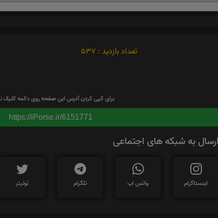
تعداد بازدید : 537
برای کپی کردن آدرس این صفحه روی دکمه کلیک نم
https://iPorse.ir/6151771
رسال به شبکه های اجتماعی
اینستاگرام
واتس اپ
تلگرام
توئیتر