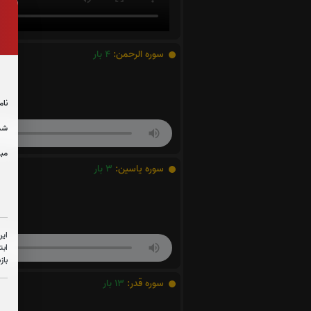
سوره الرحمن:
4
بار
نام
شما
مبل
سوره یاسین:
3
بار
این
ابت
باز
سوره قدر:
13
بار