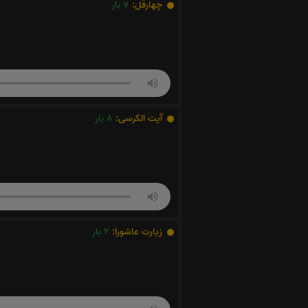
چهارقل:
7
بار
آیت الکرسی:
8
بار
زیارت عاشورا:
2
بار