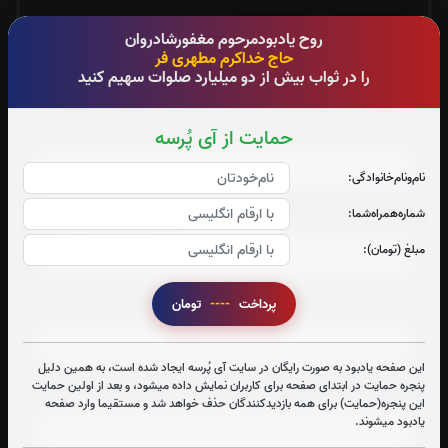
روح یادبودمرحوم مغفورشادروان
جزء 29
جزء 30
حاج خداکرم مطهری فر
را در ثواب بیش از دو میلیارد صلوات سهیم کنید
0
بار
1
بار
صوت جزء شماره 1
حمایت از آی پُرسه
نام‌و‌نام‌خانوادگی:
شماره‌همراه‌شما:
صوت جزء شماره 2
مبلغ (تومان):
پرداخت
----
تومان
صوت جزء شماره 3
این صفحه یادبود به صورت رایگان در سایت آی پُرسه ایجاد شده است، به همین دلیل
پنجره حمایت در ابتدای صفحه برای کاربران نمایش داده میشود، و بعد از اولین حمایت
صوت جزء شماره 4
این پنجره(حمایت) برای همه بازدیدکنندگان حذف خواهد شد و مستقیما وارد صفحه
یادبود میشوند.