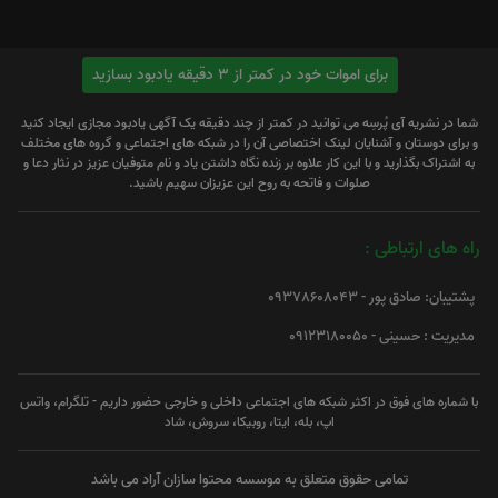
برای اموات خود در کمتر از 3 دقیقه یادبود بسازید
شما در نشریه آی پُرسِه می توانید در کمتر از چند دقیقه یک آگهی یادبود مجازی ایجاد کنید
و برای دوستان و آشنایان لینک اختصاصی آن را در شبکه های اجتماعی و گروه های مختلف
به اشتراک بگذارید و با این کار علاوه بر زنده نگاه داشتن یاد و نام متوفیان عزیز در نثار دعا و
صلوات و فاتحه به روح این عزیزان سهیم باشید.
راه های ارتباطی :
پشتیبان: صادق پور - 09378608043
مدیریت : حسینی - 09123180050
با شماره های فوق در اکثر شبکه های اجتماعی داخلی و خارجی حضور داریم - تلگرام، واتس
اپ، بله، ایتا، روبیکا، سروش، شاد
تمامی حقوق متعلق به موسسه محتوا سازان آراد می باشد