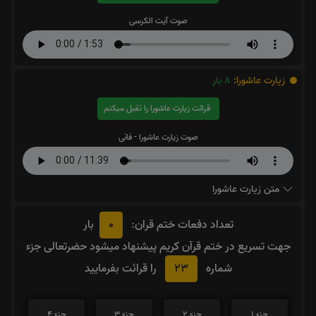
صوت آیت الکرسی
زیارت عاشورا:
8
بار
قرائت زیارت عاشورا را تقبل میکنم
صوت زیارت عاشورا - فانی
متن زیارت عاشورا
0
تعداد دفعات ختم قران:
بار
جهت تسریع در ختم قرآن کریم پیشنهاد میشود حضرتعالی جزء
23
شماره
را قرائت بفرمایید
جزء 1
جزء 2
جزء 3
جزء 4