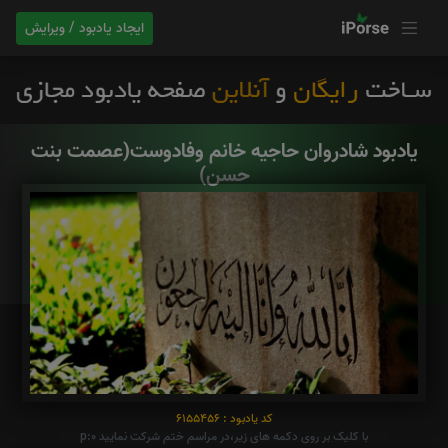
ایجاد یادبود / ویرایش
یادبود شادروان حاجیه خانم وفادوست(عصمت بنت
حسن)
کد یادبود : 6155456
با کلیک بر روی دکمه های زیر،در مراسم ختم شرکت نمایید p:0