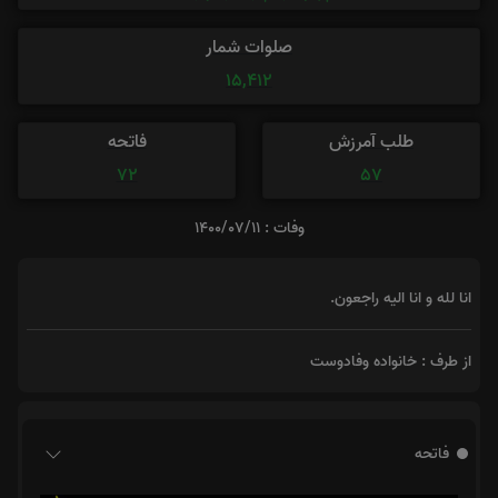
صلوات شمار
15,412
طلب آمرزش
فاتحه
72
57
وفات : 1400/07/11
انا لله و انا الیه راجعون.
از طرف : خانواده وفادوست
فاتحه