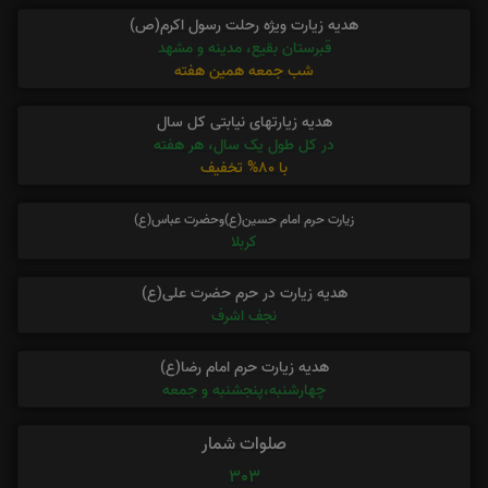
هدیه زیارت ویژه رحلت رسول اکرم(ص)
قبرستان بقیع، مدینه و مشهد
شب جمعه همین هفته
هدیه زیارتهای نیابتی کل سال
در کل طول یک سال، هر هفته
با 80% تخفیف
زیارت حرم امام حسین(ع)وحضرت عباس(ع)
کربلا
هدیه زیارت در حرم حضرت علی(ع)
نجف اشرف
هدیه زیارت حرم امام رضا(ع)
چهارشنبه،پنجشنبه و جمعه
صلوات شمار
303