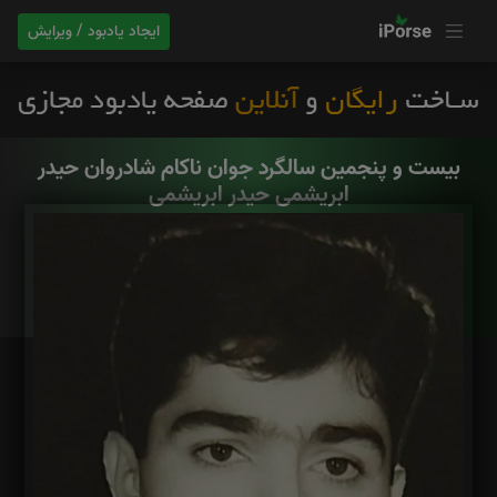
ایجاد یادبود / ویرایش
بیست و پنجمین سالگرد جوان ناکام شادروان حیدر
ابریشمی حیدر ابریشمی