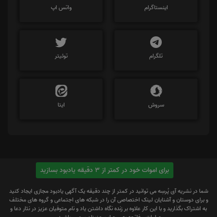
اینستاگرام
واتس اپ
تلگرام
توئیتر
سروش
ایتا
برای اموات خود در کمتر از 3 دقیقه یادبود بسازید
شما در نشریه آی پُرسِه می توانید در کمتر از چند دقیقه یک آگهی یادبود مجازی ایجاد کنید
و برای دوستان و آشنایان لینک اختصاصی آن را در شبکه های اجتماعی و گروه های مختلف
به اشتراک بگذارید و با این کار علاوه بر زنده نگاه داشتن یاد و نام متوفیان عزیز در نثار دعا و