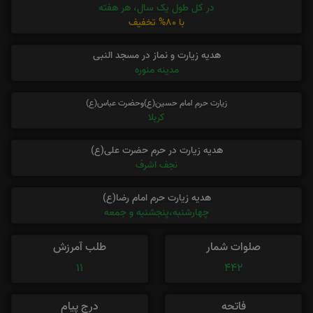
در کل طول یک سال، هر هفته
با 80% تخفیف
هدیه زیارت و نماز در مسجد النبی
مدینه منوره
زیارت حرم امام حسین(ع)وحضرت عباس(ع)
کربلا
هدیه زیارت در حرم حضرت علی(ع)
نجف اشرف
هدیه زیارت حرم امام رضا(ع)
چهارشنبه،پنجشنبه و جمعه
صلوات شمار
طلب آمرزش
11
442
فاتحه
درج پیام