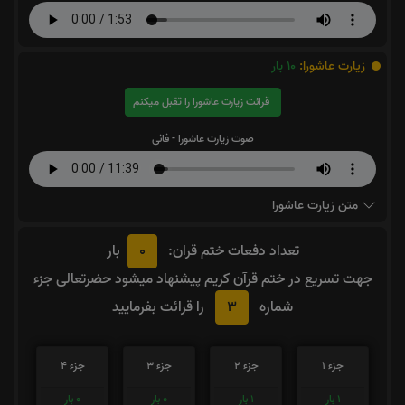
زیارت عاشورا:
10
بار
قرائت زیارت عاشورا را تقبل میکنم
صوت زیارت عاشورا - فانی
متن زیارت عاشورا
0
تعداد دفعات ختم قران:
بار
جهت تسریع در ختم قرآن کریم پیشنهاد میشود حضرتعالی جزء
3
شماره
را قرائت بفرمایید
جزء 1
جزء 2
جزء 3
جزء 4
1
بار
1
بار
0
بار
0
بار