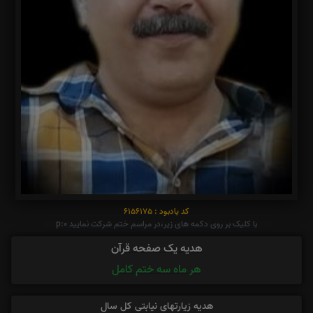
کد یادبود : 6156175
با کلیک بر روی دکمه های زیر،در مراسم ختم شرکت نمایید p:0
هدیه یک صفحه قرآن
هر ماه سه ختم کامل
هدیه زیارتهای نیابتی کل سال