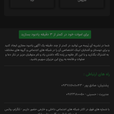
سروش
ایتا
برای اموات خود در کمتر از 3 دقیقه یادبود بسازید
شما در نشریه آی پُرسِه می توانید در کمتر از چند دقیقه یک آگهی یادبود مجازی ایجاد کنید
و برای دوستان و آشنایان لینک اختصاصی آن را در شبکه های اجتماعی و گروه های مختلف
به اشتراک بگذارید و با این کار علاوه بر زنده نگاه داشتن یاد و نام متوفیان عزیز در نثار دعا و
صلوات و فاتحه به روح این عزیزان سهیم باشید.
راه های ارتباطی :
پشتیبان: صادق پور - 09378608043
مدیریت : حسینی - 09123180050
با شماره های فوق در اکثر شبکه های اجتماعی داخلی و خارجی حضور داریم - تلگرام، واتس
اپ، بله، ایتا، روبیکا، سروش، شاد