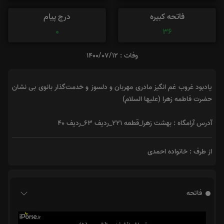
فاتحه کبیره
درج پیام
0
36
وفات : 1400/07/12
یادبود غروب غم انگیز مادری مهربان و دلسوز و خدمت‌گذار بانوی بی نشان
حضرت فاطمه زهرا (علیها السلام)
آدرس آرامگاه : بهشت زهرا_قطعه ۲۲۱_ردیف ۶۳_ردیف ۴۰
از طرف : خانواده احمدی
فاتحه