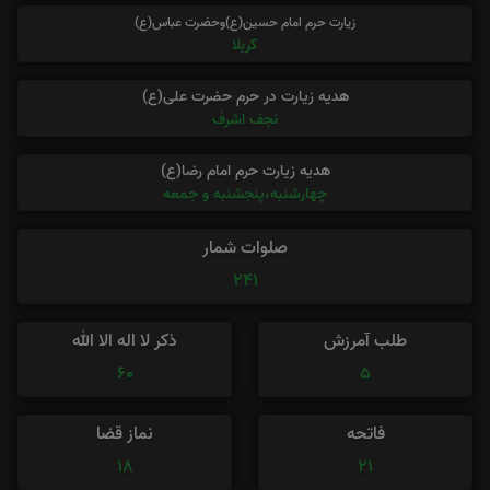
زیارت حرم امام حسین(ع)وحضرت عباس(ع)
کربلا
هدیه زیارت در حرم حضرت علی(ع)
نجف اشرف
هدیه زیارت حرم امام رضا(ع)
چهارشنبه،پنجشنبه و جمعه
صلوات شمار
241
طلب آمرزش
ذکر لا اله الا الله
60
5
فاتحه
نماز قضا
18
21