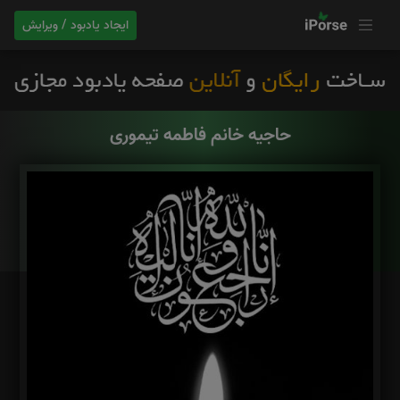
ایجاد یادبود / ویرایش
حاجیه خانم فاطمه تیموری