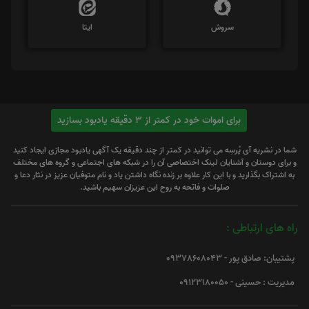
سروش
ایتا
برای اموات خود در کمتر از 3 دقیقه یادبود بسازید
شما در نشریه آی پُرسِه می توانید در کمتر از چند دقیقه یک آگهی یادبود مجازی ایجاد کنید
و برای دوستان و آشنایان لینک اختصاصی آن را در شبکه های اجتماعی و گروه های مختلف
به اشتراک بگذارید و با این کار علاوه بر زنده نگاه داشتن یاد و نام متوفیان عزیز در نثار دعا و
صلوات و فاتحه به روح این عزیزان سهیم باشید.
راه های ارتباطی :
پشتیبان: صادق پور - 09378608043
مدیریت : حسینی - 09123180050