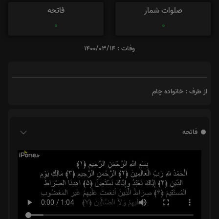
صلوات شمار
فاتحه
0
0
وفات : 1400/03/14
از طرف : خانواده چام
فاتحه