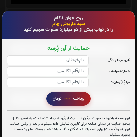
سوره الرحمن:
0
بار
روح جوان ناکام
سید داریوش چام
قرائت سوره الرحمن را تقبل میکنم
را در ثواب بیش از دو میلیارد صلوات سهیم کنید
صوت سوره الرحمن
حمایت از آی پُرسه
نام‌و‌نام‌خانوادگی:
آیت الکرسی:
0
بار
شماره‌همراه‌شما:
قرائت آیت الکرسی را تقبل میکنم
مبلغ (تومان):
صوت آیت الکرسی
پرداخت
----
تومان
زیارت عاشورا:
0
بار
این صفحه یادبود به صورت رایگان در سایت آی پُرسه ایجاد شده است، به همین دلیل
پنجره حمایت در ابتدای صفحه برای کاربران نمایش داده میشود، و بعد از اولین حمایت
قرائت زیارت عاشورا را تقبل میکنم
این پنجره(حمایت) برای همه بازدیدکنندگان حذف خواهد شد و مستقیما وارد صفحه
یادبود میشوند.