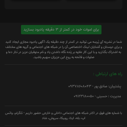
برای اموات خود در کمتر از 3 دقیقه یادبود بسازید
شما در نشریه آی پُرسِه می توانید در کمتر از چند دقیقه یک آگهی یادبود مجازی ایجاد کنید
و برای دوستان و آشنایان لینک اختصاصی آن را در شبکه های اجتماعی و گروه های مختلف
به اشتراک بگذارید و با این کار علاوه بر زنده نگاه داشتن یاد و نام متوفیان عزیز در نثار دعا و
صلوات و فاتحه به روح این عزیزان سهیم باشید.
راه های ارتباطی :
پشتیبان: صادق پور - 09378608043
مدیریت : حسینی - 09123180050
با شماره های فوق در اکثر شبکه های اجتماعی داخلی و خارجی حضور داریم - تلگرام، واتس
اپ، بله، ایتا، روبیکا، سروش، شاد