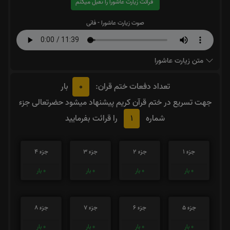
قرائت زیارت عاشورا را تقبل میکنم
صوت زیارت عاشورا - فانی
متن زیارت عاشورا
0
تعداد دفعات ختم قران:
بار
جهت تسریع در ختم قرآن کریم پیشنهاد میشود حضرتعالی جزء
1
شماره
را قرائت بفرمایید
جزء 1
جزء 2
جزء 3
جزء 4
0
بار
0
بار
0
بار
0
بار
جزء 5
جزء 6
جزء 7
جزء 8
0
بار
0
بار
0
بار
0
بار