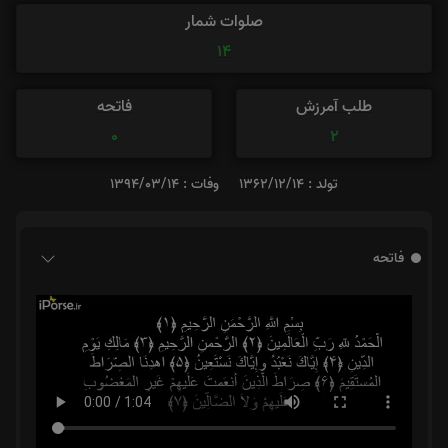
صلوات شمار
14
طلب آمرزش
فاتحه
0
2
تولد : 1362/12/14
وفات : 1394/03/14
فاتحه