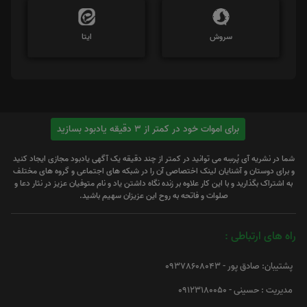
سروش
ایتا
برای اموات خود در کمتر از 3 دقیقه یادبود بسازید
شما در نشریه آی پُرسِه می توانید در کمتر از چند دقیقه یک آگهی یادبود مجازی ایجاد کنید
و برای دوستان و آشنایان لینک اختصاصی آن را در شبکه های اجتماعی و گروه های مختلف
به اشتراک بگذارید و با این کار علاوه بر زنده نگاه داشتن یاد و نام متوفیان عزیز در نثار دعا و
صلوات و فاتحه به روح این عزیزان سهیم باشید.
راه های ارتباطی :
پشتیبان: صادق پور - 09378608043
مدیریت : حسینی - 09123180050