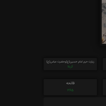
زیارت حرم امام حسین(ع)وحضرت عباس(ع)
کربلا
فاتحه
265