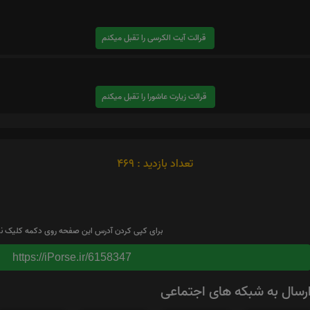
قرائت آیت الکرسی را تقبل میکنم
قرائت زیارت عاشورا را تقبل میکنم
تعداد بازدید : 469
برای کپی کردن آدرس این صفحه روی دکمه کلیک نم
https://iPorse.ir/6158347
رسال به شبکه های اجتماعی