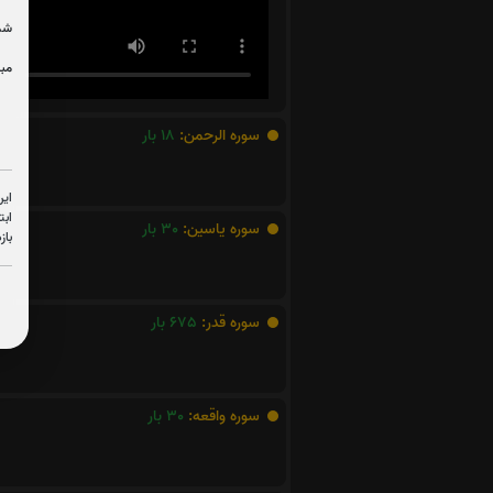
شما
مبل
سوره الرحمن:
18
بار
این
ابت
سوره یاسین:
30
بار
باز
سوره قدر:
675
بار
سوره واقعه:
30
بار