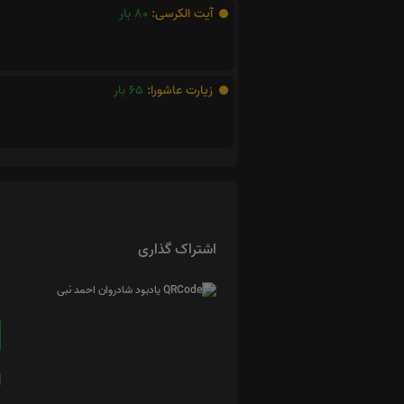
آیت الکرسی:
80
بار
زیارت عاشورا:
65
بار
اشتراک گذاری
ا