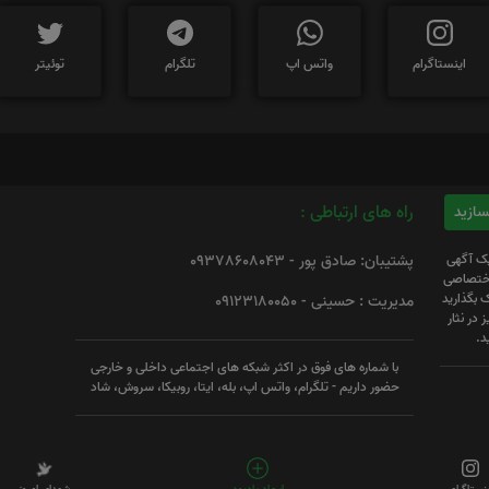
اینستاگرام
واتس اپ
تلگرام
توئیتر
راه های ارتباطی :
یک آگهی
پشتیبان: صادق پور - 09378608043
 اختصاصی
 بگذارید
مدیریت : حسینی - 09123180050
 در نثار
د.
با شماره های فوق در اکثر شبکه های اجتماعی داخلی و خارجی
حضور داریم - تلگرام، واتس اپ، بله، ایتا، روبیکا، سروش، شاد
ینستاگرام
ایجاد یادبود
شهدای امروز