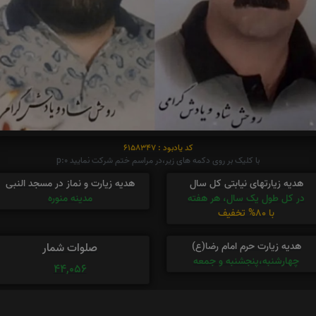
کد یادبود : 6158347
با کلیک بر روی دکمه های زیر،در مراسم ختم شرکت نمایید p:0
هدیه زیارتهای نیابتی کل سال
هدیه زیارت و نماز در مسجد النبی
در کل طول یک سال، هر هفته
مدینه منوره
با 80% تخفیف
هدیه زیارت حرم امام رضا(ع)
صلوات شمار
چهارشنبه،پنجشنبه و جمعه
44,056