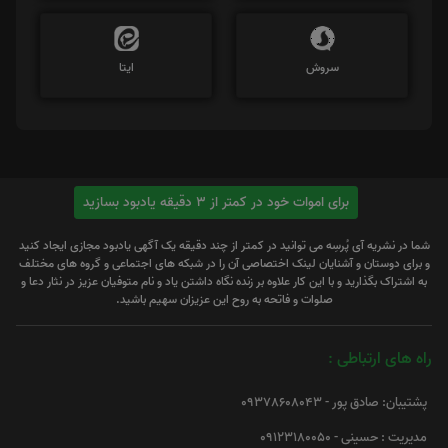
سروش
ایتا
برای اموات خود در کمتر از 3 دقیقه یادبود بسازید
شما در نشریه آی پُرسِه می توانید در کمتر از چند دقیقه یک آگهی یادبود مجازی ایجاد کنید
و برای دوستان و آشنایان لینک اختصاصی آن را در شبکه های اجتماعی و گروه های مختلف
به اشتراک بگذارید و با این کار علاوه بر زنده نگاه داشتن یاد و نام متوفیان عزیز در نثار دعا و
صلوات و فاتحه به روح این عزیزان سهیم باشید.
راه های ارتباطی :
پشتیبان: صادق پور - 09378608043
مدیریت : حسینی - 09123180050