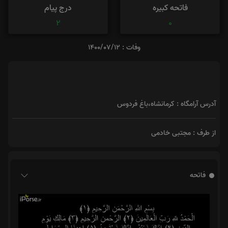
فاتحه کبیره
درج پیام
2
0
وفات : 1400/07/12
آدرس آرامگاه : کرمانشاه،باغ فردوس
از طرف : مجتبی خادمی
فاتحه