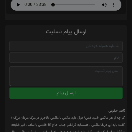
ارسال پیام تسلیت
ارسال پیام
ناصر حقوقی
گر چه از هر ماتمی خیزد غمی/ فرق دارد ماتمی با ماتمی /لاجرم در مرگ مردان بزرگ /
گفت باید ای دریغا ماتمی . همسایه گرانقدر جناب حاج آقا خادمی با سلام ،خبر ضایعه
درگذشت اسفناک اخوی گرامیتان زنده یاد حاج علی اصغر خادمی ما را نیز متاثر و متالم