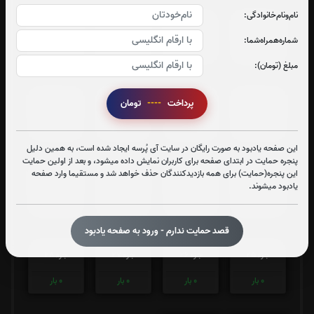
نام‌و‌نام‌خانوادگی:
جزء 13
جزء 14
جزء 15
جزء 16
شماره‌همراه‌شما:
0
بار
0
بار
0
بار
0
بار
مبلغ (تومان):
جزء 17
جزء 18
جزء 19
جزء 20
پرداخت
----
تومان
0
بار
0
بار
0
بار
0
بار
این صفحه یادبود به صورت رایگان در سایت آی پُرسه ایجاد شده است، به همین دلیل
پنجره حمایت در ابتدای صفحه برای کاربران نمایش داده میشود، و بعد از اولین حمایت
این پنجره(حمایت) برای همه بازدیدکنندگان حذف خواهد شد و مستقیما وارد صفحه
جزء 21
جزء 22
جزء 23
جزء 24
یادبود میشوند.
0
بار
0
بار
0
بار
0
بار
قصد حمایت ندارم - ورود به صفحه یادبود
جزء 25
جزء 26
جزء 27
جزء 28
0
بار
0
بار
0
بار
0
بار