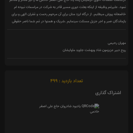
نمود. علیرغم وظیفه از اینکه بعلت دوری مسیر قادر به شرکت در مراسمات نبوده ام
خاضعانه پوزش میطلبم. از درگاه ایزد منان برای آن مرحوم رحمت و غفران الهی و برای
بازماندگان صبر و اجر جزیل مسئلت مینمایم .شریک و همنوا در غم شما ناصر حقوقی
مهران رحیمی
روح دبیر عزیزمون شاد وبهشت جاوید ماوایشان
تعداد بازدید : 499
اشتراک گذاری