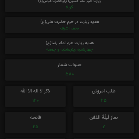
زیارت حرم امام حسین(ع)وحضرت عباس(ع)
کربلا
هدیه زیارت در حرم حضرت علی(ع)
نجف اشرف
هدیه زیارت حرم امام رضا(ع)
چهارشنبه،پنجشنبه و جمعه
صلوات شمار
580
طلب آمرزش
ذکر لا اله الا الله
120
25
نماز لَیلَةُ الدّفن
فاتحه
25
2