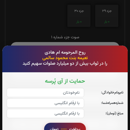
جزء 29
جزء 30
0
بار
0
بار
صوت جزء شماره 1
روح المرحومه ام هادی
نعیمه بنت محمود سالمی
صوت جزء شماره 2
را در ثواب بیش از دو میلیارد صلوات سهیم کنید
حمایت از آی پُرسه
صوت جزء شماره 3
نام‌و‌نام‌خانوادگی:
شماره‌همراه‌شما:
صوت جزء شماره 4
مبلغ (تومان):
پرداخت
----
تومان