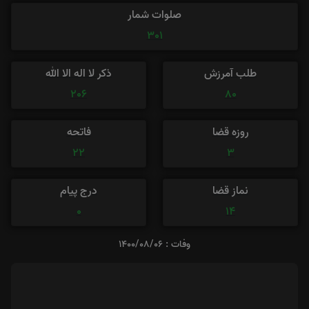
صلوات شمار
301
طلب آمرزش
ذکر لا اله الا الله
206
80
روزه قضا
فاتحه
22
3
نماز قضا
درج پیام
0
14
وفات : 1400/08/06