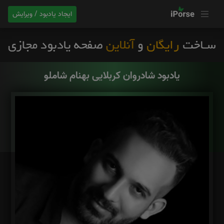
ایجاد یادبود / ویرایش
یادبود شادروان کربلایی بهنام شاملو