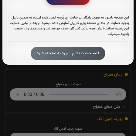
این صفحه یادبود به صورت رایگان در سایت آی پُرسه ایجاد شده است، به همین دلیل
متن دعای علقمه
پنجره حمایت در ابتدای صفحه برای کاربران نمایش داده میشود، و بعد از اولین حمایت
این پنجره(حمایت) برای همه بازدیدکنندگان حذف خواهد شد و مستقیما وارد صفحه
دعای قاموس:
یادبود میشوند.
صوت دعای قاموس
قصد حمایت ندارم - ورود به صفحه یادبود
متن دعای قاموس
دعای معراج:
صوت دعای معراج
متن دعای معراج
زیارت امین الله:
صوت زیارت امین الله