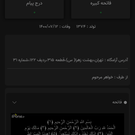
فاتحه کبیره
درج پیام
0
0
تولد : 1374
وفات : 1400/07/12
آدرس آرامگاه : تهران،بهشت زهرا( س)،قطعه 315،ردیف 122،شماره 31
از طرف : خواهر مرحوم
فاتحه