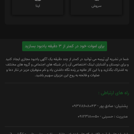
سروش
ایتا
برای اموات خود در کمتر از 3 دقیقه یادبود بسازید
شما در نشریه آی پُرسِه می توانید در کمتر از چند دقیقه یک آگهی یادبود مجازی ایجاد کنید
و برای دوستان و آشنایان لینک اختصاصی آن را در شبکه های اجتماعی و گروه های مختلف
به اشتراک بگذارید و با این کار علاوه بر زنده نگاه داشتن یاد و نام متوفیان عزیز در نثار دعا و
صلوات و فاتحه به روح این عزیزان سهیم باشید.
راه های ارتباطی :
پشتیبان: صادق پور - 09378608043
مدیریت : حسینی - 09123180050