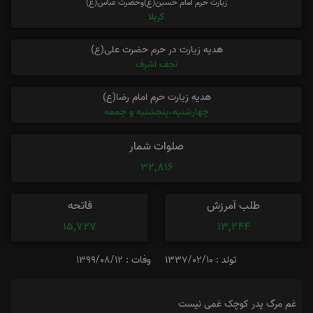
زیارت حرم امام حسین(ع)وحضرت عباس(ع)
کربلا
هدیه زیارت در حرم حضرت علی(ع)
نجف اشرف
هدیه زیارت حرم امام رضا(ع)
چهارشنبه،پنجشنبه و جمعه
صلوات شمار
32,816
طلب آمرزش
فاتحه
15,727
13,244
تولد : 1337/02/10
وفات : 1399/08/12
غم مرگ پدر کوچک غمی نیست