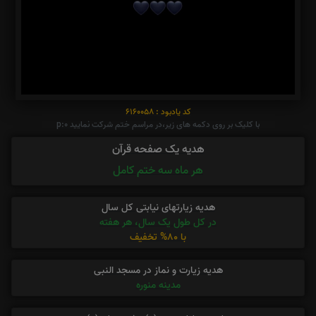
کد یادبود : 6160058
با کلیک بر روی دکمه های زیر،در مراسم ختم شرکت نمایید p:0
هدیه یک صفحه قرآن
هر ماه سه ختم کامل
هدیه زیارتهای نیابتی کل سال
در کل طول یک سال، هر هفته
با 80% تخفیف
هدیه زیارت و نماز در مسجد النبی
مدینه منوره