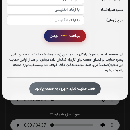
جزء 25
جزء 26
جزء 27
جزء 28
شماره‌همراه‌شما:
0
بار
0
بار
0
بار
0
بار
مبلغ (تومان):
پرداخت
----
تومان
جزء 29
جزء 30
0
بار
0
بار
این صفحه یادبود به صورت رایگان در سایت آی پُرسه ایجاد شده است، به همین دلیل
پنجره حمایت در ابتدای صفحه برای کاربران نمایش داده میشود، و بعد از اولین حمایت
صوت جزء شماره 1
این پنجره(حمایت) برای همه بازدیدکنندگان حذف خواهد شد و مستقیما وارد صفحه
یادبود میشوند.
قصد حمایت ندارم - ورود به صفحه یادبود
صوت جزء شماره 2
صوت جزء شماره 3