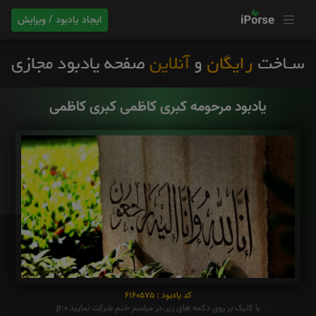
ایجاد یادبود / ویرایش
یادبود مرحومه کبری کاظمی کبری کاظمی
کد یادبود : 6160575
با کلیک بر روی دکمه های زیر،در مراسم ختم شرکت نمایید p:0