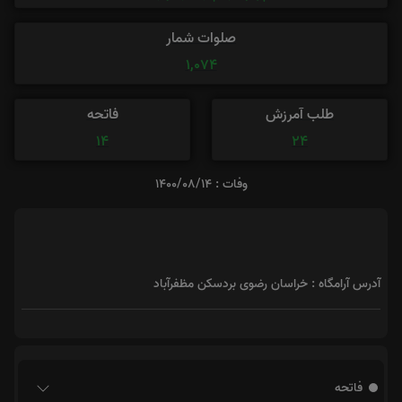
صلوات شمار
1,074
طلب آمرزش
فاتحه
14
24
وفات : 1400/08/14
آدرس آرامگاه : خراسان رضوی بردسکن مظفرآباد
فاتحه