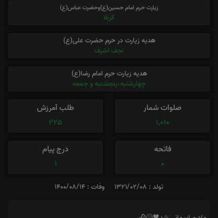
زیارت حرم امام حسین(ع)وحضرت عباس(ع)
کربلا
هدیه زیارت در حرم حضرت علی(ع)
نجف اشرف
هدیه زیارت حرم امام رضا(ع)
چهارشنبه،پنجشنبه و جمعه
صلوات شمار
طلب آمرزش
225
1,010
فاتحه
درج پیام
1
0
تولد : 1321/02/08
وفات : 1400/08/14
مادرم اسمانی شد🖤😢🥀