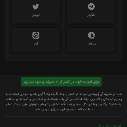
تلگرام
توئیتر
سروش
ایتا
برای اموات خود در کمتر از 3 دقیقه یادبود بسازید
شما در نشریه آی پُرسِه می توانید در کمتر از چند دقیقه یک آگهی یادبود مجازی ایجاد کنید
و برای دوستان و آشنایان لینک اختصاصی آن را در شبکه های اجتماعی و گروه های مختلف
به اشتراک بگذارید و با این کار علاوه بر زنده نگاه داشتن یاد و نام متوفیان عزیز در نثار دعا و
صلوات و فاتحه به روح این عزیزان سهیم باشید.
راه های ارتباطی :