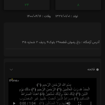
24
8
تولد : 1327/01/01
وفات : 1400/04/16
آدرس آرامگاه : باغ رضوان قطعه29 بلوک4 ردیف 2 شماره 35
فاتحه