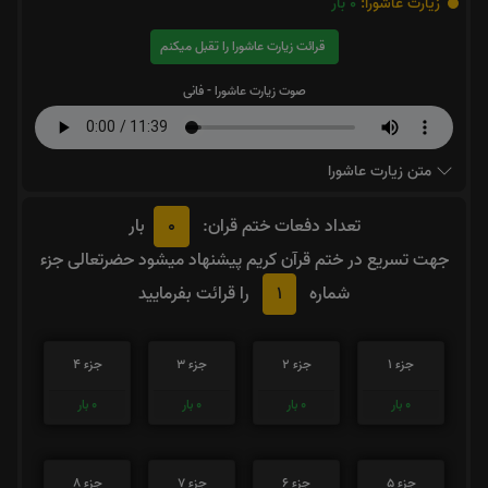
زیارت عاشورا:
0
بار
قرائت زیارت عاشورا را تقبل میکنم
صوت زیارت عاشورا - فانی
متن زیارت عاشورا
0
تعداد دفعات ختم قران:
بار
جهت تسریع در ختم قرآن کریم پیشنهاد میشود حضرتعالی جزء
1
شماره
را قرائت بفرمایید
جزء 1
جزء 2
جزء 3
جزء 4
0
بار
0
بار
0
بار
0
بار
جزء 5
جزء 6
جزء 7
جزء 8