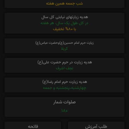
شب جمعه همین هفته
هدیه زیارتهای نیابتی کل سال
در کل طول یک سال، هر هفته
با 80% تخفیف
زیارت حرم امام حسین(ع)وحضرت عباس(ع)
کربلا
هدیه زیارت در حرم حضرت علی(ع)
نجف اشرف
هدیه زیارت حرم امام رضا(ع)
چهارشنبه،پنجشنبه و جمعه
صلوات شمار
180
طلب آمرزش
فاتحه