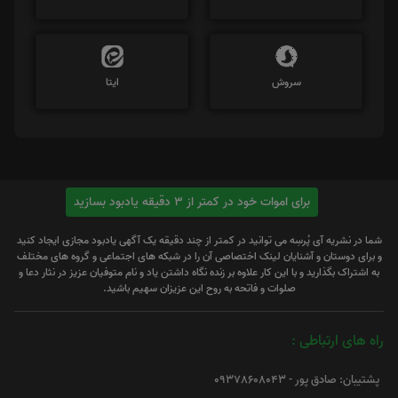
سروش
ایتا
برای اموات خود در کمتر از 3 دقیقه یادبود بسازید
شما در نشریه آی پُرسِه می توانید در کمتر از چند دقیقه یک آگهی یادبود مجازی ایجاد کنید
و برای دوستان و آشنایان لینک اختصاصی آن را در شبکه های اجتماعی و گروه های مختلف
به اشتراک بگذارید و با این کار علاوه بر زنده نگاه داشتن یاد و نام متوفیان عزیز در نثار دعا و
صلوات و فاتحه به روح این عزیزان سهیم باشید.
راه های ارتباطی :
پشتیبان: صادق پور - 09378608043