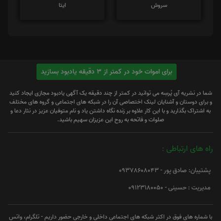
سروش
ایتا
برای اموات خود در کمتر از 3 دقیقه یادبود بسازید
شما در نشریه آی پُرسِه می توانید در کمتر از چند دقیقه یک آگهی یادبود مجازی ایجاد کنید
و برای دوستان و آشنایان لینک اختصاصی آن را در شبکه های اجتماعی و گروه های مختلف
به اشتراک بگذارید و با این کار علاوه بر زنده نگاه داشتن یاد و نام متوفیان عزیز در نثار دعا و
صلوات و فاتحه به روح این عزیزان سهیم باشید.
راه های ارتباطی :
پشتیبان: صادق پور - 09378608043
مدیریت : حسینی - 09123180050
با شماره های فوق در اکثر شبکه های اجتماعی داخلی و خارجی حضور داریم - تلگرام، واتس