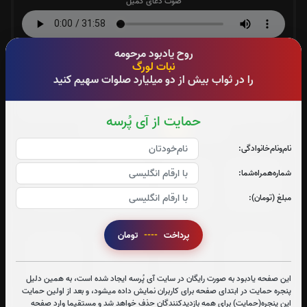
صوت دعای کمیل
متن دعای کمیل
روح یادبود مرحومه
نبات لورگ
را در ثواب بیش از دو میلیارد صلوات سهیم کنید
0
تعداد دفعات ختم قران:
بار
جهت تسریع در ختم قرآن کریم پیشنهاد میشود حضرتعالی جزء
حمایت از آی پُرسه
5
شماره
را قرائت بفرمایید
نام‌و‌نام‌خانوادگی:
جزء 1
جزء 2
جزء 3
جزء 4
شماره‌همراه‌شما:
مبلغ (تومان):
1
بار
3
بار
1
بار
1
بار
پرداخت
----
تومان
جزء 5
جزء 6
جزء 7
جزء 8
0
بار
0
بار
0
بار
0
بار
این صفحه یادبود به صورت رایگان در سایت آی پُرسه ایجاد شده است، به همین دلیل
پنجره حمایت در ابتدای صفحه برای کاربران نمایش داده میشود، و بعد از اولین حمایت
این پنجره(حمایت) برای همه بازدیدکنندگان حذف خواهد شد و مستقیما وارد صفحه