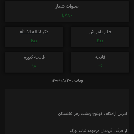
صلوات شمار
1,780
طلب آمرزش
ذکر لا اله الا الله
600
200
فاتحه
فاتحه کبیره
18
36
وفات : 1400/08/20
آدرس آرامگاه : کهنوج.بهشت زهرا نخلستان
از طرف : فرزندان مرحومه نبات لورگ