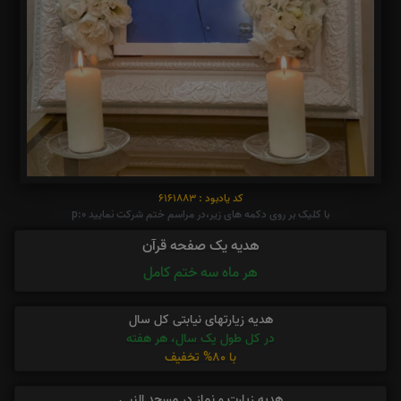
کد یادبود : 6161883
با کلیک بر روی دکمه های زیر،در مراسم ختم شرکت نمایید p:0
هدیه یک صفحه قرآن
هر ماه سه ختم کامل
هدیه زیارتهای نیابتی کل سال
در کل طول یک سال، هر هفته
با 80% تخفیف
هدیه زیارت و نماز در مسجد النبی