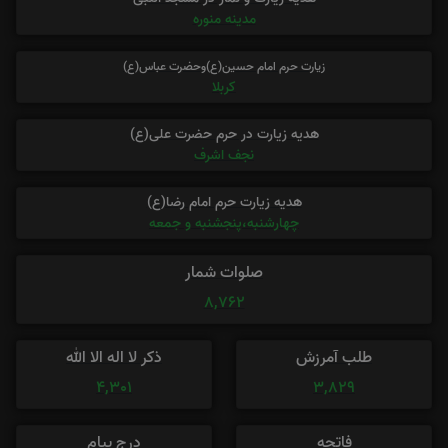
مدینه منوره
زیارت حرم امام حسین(ع)وحضرت عباس(ع)
کربلا
هدیه زیارت در حرم حضرت علی(ع)
نجف اشرف
هدیه زیارت حرم امام رضا(ع)
چهارشنبه،پنجشنبه و جمعه
صلوات شمار
8,762
طلب آمرزش
ذکر لا اله الا الله
4,301
3,829
فاتحه
درج پیام