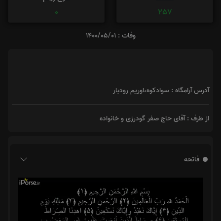
0
257
وفات : 1400/05/01
آدرس آرامگاه : سوادکوه،اوریم رودبار
از طرف : آقای حاج صفر گودرزی و خانواده
فاتحه