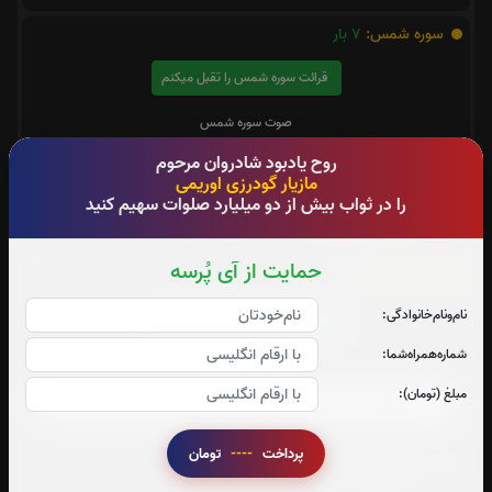
سوره شمس:
7
بار
قرائت سوره شمس را تقبل میکنم
صوت سوره شمس
روح یادبود شادروان مرحوم
مازیار گودرزی اوریمی
را در ثواب بیش از دو میلیارد صلوات سهیم کنید
متن سوره شمس
حمایت از آی پُرسه
سوره الشرح:
4
بار
نام‌و‌نام‌خانوادگی:
قرائت سوره الشرح را تقبل میکنم
شماره‌همراه‌شما:
صوت سوره الشرح
مبلغ (تومان):
پرداخت
----
تومان
متن سوره الشرح