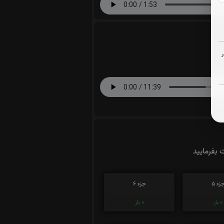
ت بفرمایید
زء 5
جزء 6
0
بار
0
بار