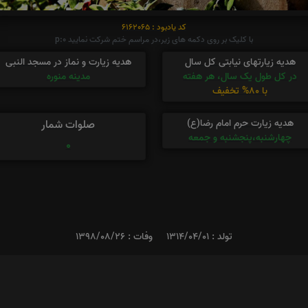
کد یادبود : 6162065
با کلیک بر روی دکمه های زیر،در مراسم ختم شرکت نمایید p:0
هدیه زیارتهای نیابتی کل سال
هدیه زیارت و نماز در مسجد النبی
در کل طول یک سال، هر هفته
مدینه منوره
با 80% تخفیف
هدیه زیارت حرم امام رضا(ع)
صلوات شمار
چهارشنبه،پنجشنبه و جمعه
0
تولد : 1314/04/01
وفات : 1398/08/26