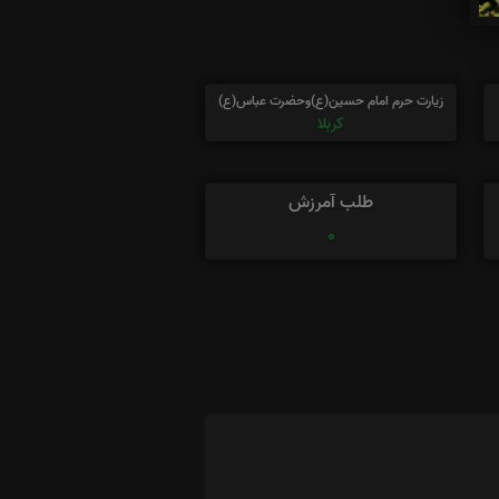
زیارت حرم امام حسین(ع)وحضرت عباس(ع)
کربلا
طلب آمرزش
0