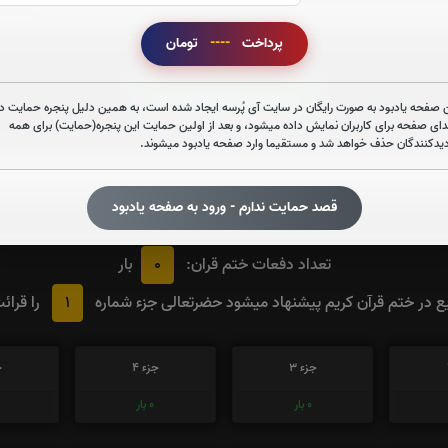
پرداخت
----
تومان
قرائت زیارت عاشورا را تقبل میکنم
 صفحه یادبود به صورت رایگان در سایت آی پُرسه ایجاد شده است، به همین دلیل پنجره حمایت در
دای صفحه برای کاربران نمایش داده میشود، و بعد از اولین حمایت این پنجره(حمایت) برای همه
صوت زیارت عاشورا - فانی
دیدکنندگان حذف خواهد شد و مستقیما وارد صفحه یادبود میشوند.
قصد حمایت ندارم - ورود به صفحه یادبود
0
تعداد دفعات ختم قران:
بار
1
 در ختم قرآن کریم پیشنهاد میشود حضرتعالی جزء شماره
را قرائ
جزء 3
جزء 4
ج
0
بار
0
بار