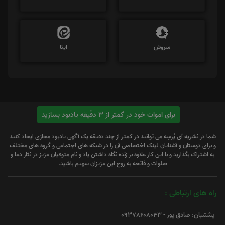
سروش
ایتا
برای اموات خود در کمتر از 3 دقیقه یادبود بسازید
شما در نشریه آی پُرسِه می توانید در کمتر از چند دقیقه یک آگهی یادبود مجازی ایجاد کنید
و برای دوستان و آشنایان لینک اختصاصی آن را در شبکه های اجتماعی و گروه های مختلف
به اشتراک بگذارید و با این کار علاوه بر زنده نگاه داشتن یاد و نام متوفیان عزیز در نثار دعا و
صلوات و فاتحه به روح این عزیزان سهیم باشید.
راه های ارتباطی :
پشتیبان: صادق پور - 09378608043