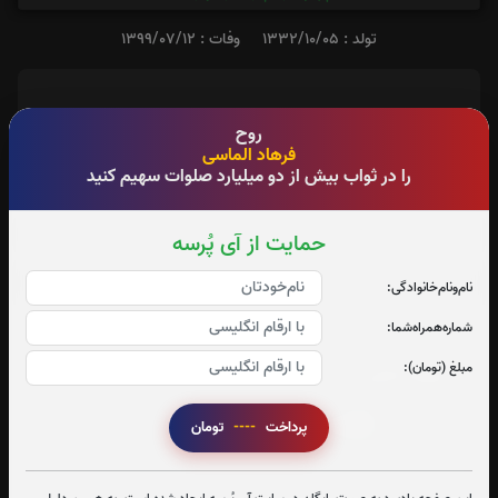
تولد : 1332/10/05
وفات : 1399/07/12
روح
فرهاد الماسی
آدرس آرامگاه : خضر
را در ثواب بیش از دو میلیارد صلوات سهیم کنید
حمایت از آی پُرسه
نام‌و‌نام‌خانوادگی:
شماره‌همراه‌شما:
تعداد بازدید : 55
مبلغ (تومان):
اشتراک گذاری
پرداخت
----
تومان