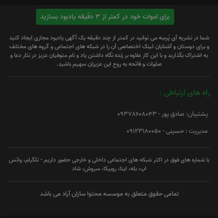
برای اموات خود در کمتر از 3 دقیقه یادبود بسازید
شما در نشریه آی پُرسِه می توانید در کمتر از چند دقیقه یک آگهی یادبود مجازی ایجاد کنید
و برای دوستان و آشنایان لینک اختصاصی آن را در شبکه های اجتماعی و گروه های مختلف
به اشتراک بگذارید و با این کار علاوه بر زنده نگاه داشتن یاد و نام متوفیان عزیز در نثار دعا و
صلوات و فاتحه به روح این عزیزان سهیم باشید.
راه های ارتباطی :
پشتیبان: صادق پور - 09378608043
مدیریت : حسینی - 09123180050
با شماره های فوق در اکثر شبکه های اجتماعی داخلی و خارجی حضور داریم - تلگرام، واتس
اپ، بله، ایتا، روبیکا، سروش، شاد
تمامی حقوق متعلق به موسسه محتوا سازان آراد می باشد