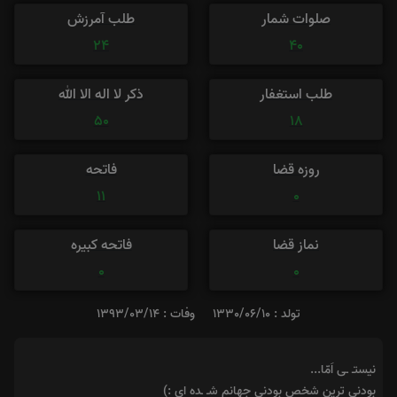
صلوات شمار
طلب آمرزش
24
40
طلب استغفار
ذکر لا اله الا الله
50
18
روزه قضا
فاتحه
11
0
نماز قضا
فاتحه کبیره
0
0
تولد : 1330/06/10
وفات : 1393/03/14
نیستـ ـی اَمّا...
بودنی ترین شخصِ بودنیِ جهانم شـ ـده ای :)