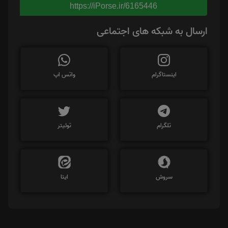
https://iPorse.ir/6165446
ارسال به شبکه های اجتماعی
اینستاگرام
واتس اپ
تلگرام
توئیتر
سروش
ایتا