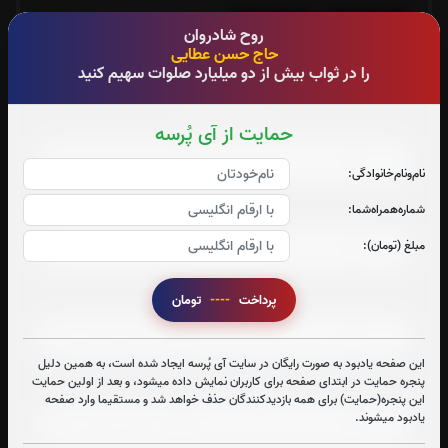
روح شادروان
جزء 29
جزء 30
حاج حسن عطایی
0
بار
0
بار
را در ثواب بیش از دو میلیارد صلوات سهیم کنید
صوت جزء شماره 1
حمایت از آی پُرسه
نام‌و‌نام‌خانوادگی:
شماره‌همراه‌شما:
صوت جزء شماره 2
مبلغ (تومان):
صوت جزء شماره 3
پرداخت
----
تومان
این صفحه یادبود به صورت رایگان در سایت آی پُرسه ایجاد شده است، به همین دلیل
پنجره حمایت در ابتدای صفحه برای کاربران نمایش داده میشود، و بعد از اولین حمایت
صوت جزء شماره 4
این پنجره(حمایت) برای همه بازدیدکنندگان حذف خواهد شد و مستقیما وارد صفحه
یادبود میشوند.