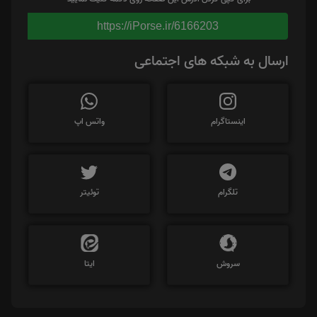
https://iPorse.ir/6166203
ارسال به شبکه های اجتماعی
اینستاگرام
واتس اپ
تلگرام
توئیتر
سروش
ایتا