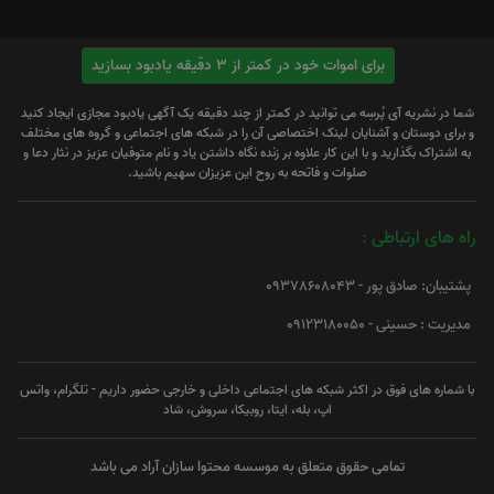
برای اموات خود در کمتر از 3 دقیقه یادبود بسازید
شما در نشریه آی پُرسِه می توانید در کمتر از چند دقیقه یک آگهی یادبود مجازی ایجاد کنید
و برای دوستان و آشنایان لینک اختصاصی آن را در شبکه های اجتماعی و گروه های مختلف
به اشتراک بگذارید و با این کار علاوه بر زنده نگاه داشتن یاد و نام متوفیان عزیز در نثار دعا و
صلوات و فاتحه به روح این عزیزان سهیم باشید.
راه های ارتباطی :
پشتیبان: صادق پور - 09378608043
مدیریت : حسینی - 09123180050
با شماره های فوق در اکثر شبکه های اجتماعی داخلی و خارجی حضور داریم - تلگرام، واتس
اپ، بله، ایتا، روبیکا، سروش، شاد
تمامی حقوق متعلق به موسسه محتوا سازان آراد می باشد