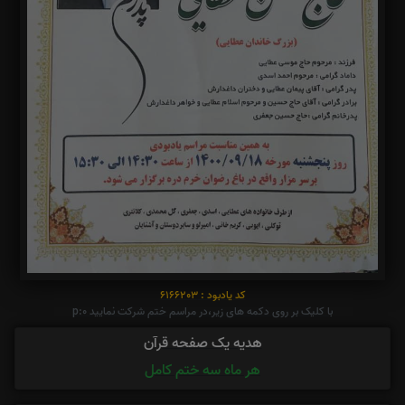
کد یادبود : 6166203
با کلیک بر روی دکمه های زیر،در مراسم ختم شرکت نمایید p:0
هدیه یک صفحه قرآن
هر ماه سه ختم کامل