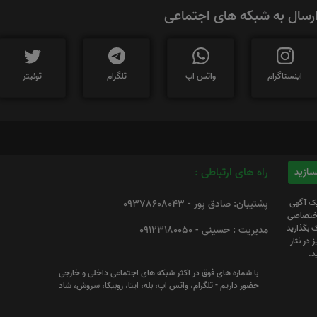
رسال به شبکه های اجتماعی
اینستاگرام
واتس اپ
تلگرام
توئیتر
راه های ارتباطی :
یک آگهی
پشتیبان: صادق پور - 09378608043
 اختصاصی
 بگذارید
مدیریت : حسینی - 09123180050
 در نثار
د.
با شماره های فوق در اکثر شبکه های اجتماعی داخلی و خارجی
حضور داریم - تلگرام، واتس اپ، بله، ایتا، روبیکا، سروش، شاد