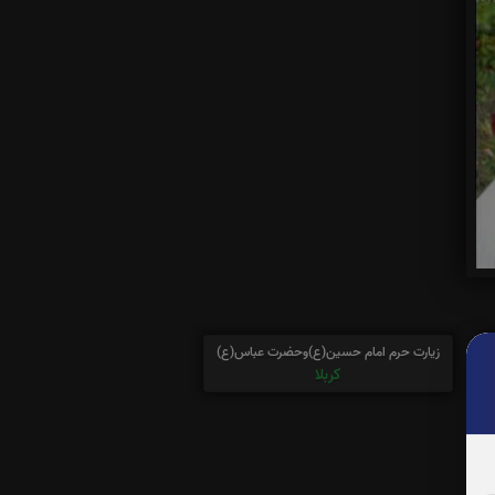
زیارت حرم امام حسین(ع)وحضرت عباس(ع)
کربلا