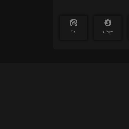
سروش
ایتا