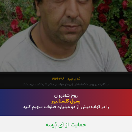
کد یادبود : 6166489
با کلیک بر روی دکمه های زیر،در مراسم ختم شرکت نمایید p:0
دیه زیارت ویژه رحلت رسول اکرم(ص)
هدیه زیارتهای نیابتی کل سال
روح شادروان
قبرستان بقیع، مدینه و مشهد
در کل طول یک سال، هر هفته
رسول گلستانپور
شب جمعه همین هفته
با 80% تخفیف
را در ثواب بیش از دو میلیارد صلوات سهیم کنید
هدیه زیارت حرم امام رضا(ع)
حمایت از آی پُرسه
چهارشنبه،پنجشنبه و جمعه