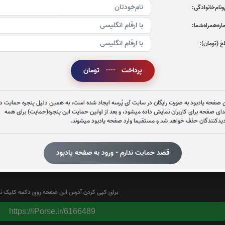
‌و‌نام‌خانوادگی:
تولد : 1350
وفات : 1395/08/14
ره‌همراه‌شما:
غ (تومان):
پرداخت
----
تومان
 صفحه یادبود به صورت رایگان در سایت آی پُرسه ایجاد شده است، به همین دلیل پنجره حمایت در
دای صفحه برای کاربران نمایش داده میشود، و بعد از اولین حمایت این پنجره(حمایت) برای همه
دیدکنندگان حذف خواهد شد و مستقیما وارد صفحه یادبود میشوند.
تعداد بازدید : 102
قصد حمایت ندارم - ورود به صفحه یادبود
برای کپی کردن آدرس این صفحه روی دکمه کلیک نم
https://iPorse.ir/6166489