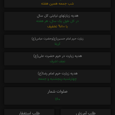
شب جمعه همین هفته
هدیه زیارتهای نیابتی کل سال
در کل طول یک سال، هر هفته
با 80% تخفیف
زیارت حرم امام حسین(ع)وحضرت عباس(ع)
کربلا
هدیه زیارت در حرم حضرت علی(ع)
نجف اشرف
هدیه زیارت حرم امام رضا(ع)
چهارشنبه،پنجشنبه و جمعه
صلوات شمار
160
طلب آمرزش
طلب استغفار