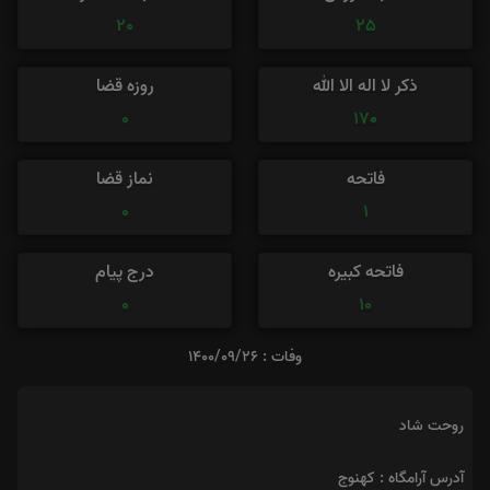
20
25
ذکر لا اله الا الله
روزه قضا
0
170
فاتحه
نماز قضا
0
1
فاتحه کبیره
درج پیام
0
10
وفات : 1400/09/26
روحت شاد
آدرس آرامگاه : کهنوج