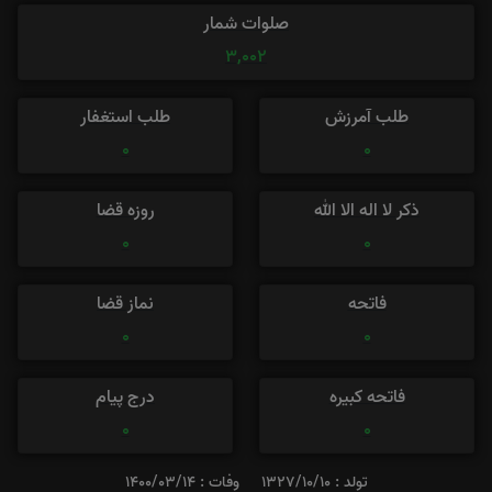
صلوات شمار
3,002
طلب آمرزش
طلب استغفار
0
0
ذکر لا اله الا الله
روزه قضا
0
0
فاتحه
نماز قضا
0
0
فاتحه کبیره
درج پیام
0
0
تولد : 1327/10/10
وفات : 1400/03/14