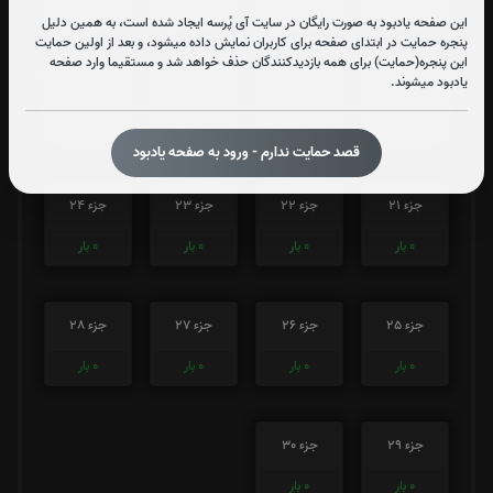
0
بار
0
بار
0
بار
0
بار
این صفحه یادبود به صورت رایگان در سایت آی پُرسه ایجاد شده است، به همین دلیل
پنجره حمایت در ابتدای صفحه برای کاربران نمایش داده میشود، و بعد از اولین حمایت
این پنجره(حمایت) برای همه بازدیدکنندگان حذف خواهد شد و مستقیما وارد صفحه
یادبود میشوند.
جزء 17
جزء 18
جزء 19
جزء 20
0
بار
0
بار
0
بار
0
بار
قصد حمایت ندارم - ورود به صفحه یادبود
جزء 21
جزء 22
جزء 23
جزء 24
0
بار
0
بار
0
بار
0
بار
جزء 25
جزء 26
جزء 27
جزء 28
0
بار
0
بار
0
بار
0
بار
جزء 29
جزء 30
0
بار
0
بار