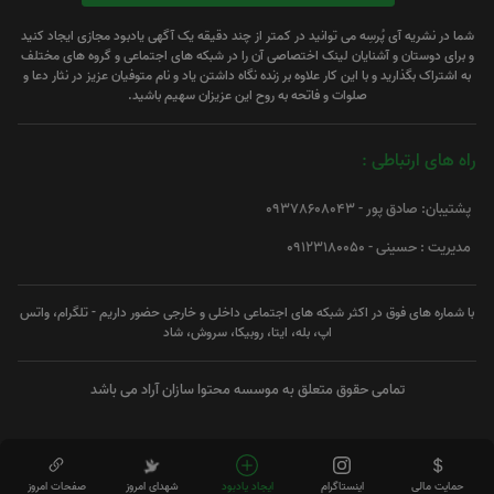
شما در نشریه آی پُرسِه می توانید در کمتر از چند دقیقه یک آگهی یادبود مجازی ایجاد کنید
و برای دوستان و آشنایان لینک اختصاصی آن را در شبکه های اجتماعی و گروه های مختلف
به اشتراک بگذارید و با این کار علاوه بر زنده نگاه داشتن یاد و نام متوفیان عزیز در نثار دعا و
صلوات و فاتحه به روح این عزیزان سهیم باشید.
راه های ارتباطی :
پشتیبان: صادق پور - 09378608043
مدیریت : حسینی - 09123180050
با شماره های فوق در اکثر شبکه های اجتماعی داخلی و خارجی حضور داریم - تلگرام، واتس
اپ، بله، ایتا، روبیکا، سروش، شاد
تمامی حقوق متعلق به موسسه محتوا سازان آراد می باشد
حمایت مالی
اینستاگرام
ایجاد یادبود
شهدای امروز
صفحات امروز