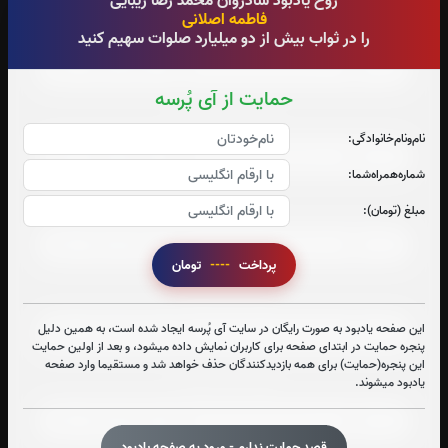
روح یادبود شادروان محمد رضا زیبایی
فاطمه اصلانی
صوت جزء شماره 4
را در ثواب بیش از دو میلیارد صلوات سهیم کنید
حمایت از آی پُرسه
صوت جزء شماره 5
نام‌و‌نام‌خانوادگی:
شماره‌همراه‌شما:
صوت جزء شماره 6
مبلغ (تومان):
پرداخت
----
تومان
صوت جزء شماره 7
این صفحه یادبود به صورت رایگان در سایت آی پُرسه ایجاد شده است، به همین دلیل
پنجره حمایت در ابتدای صفحه برای کاربران نمایش داده میشود، و بعد از اولین حمایت
این پنجره(حمایت) برای همه بازدیدکنندگان حذف خواهد شد و مستقیما وارد صفحه
صوت جزء شماره 8
یادبود میشوند.
قصد حمایت ندارم - ورود به صفحه یادبود