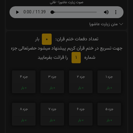
صوت زیارت عاشورا - فانی
متن زیارت عاشورا
0
تعداد دفعات ختم قران:
بار
جهت تسریع در ختم قرآن کریم پیشنهاد میشود حضرتعالی جزء
1
شماره
را قرائت بفرمایید
جزء 1
جزء 2
جزء 3
جزء 4
0
بار
0
بار
0
بار
0
بار
جزء 5
جزء 6
جزء 7
جزء 8
0
بار
0
بار
0
بار
0
بار