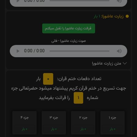
زیارت عاشورا:
1
بار
قرائت زیارت عاشورا را تقبل میکنم
صوت زیارت عاشورا - فانی
متن زیارت عاشورا
0
تعداد دفعات ختم قران:
بار
جهت تسریع در ختم قرآن کریم پیشنهاد میشود حضرتعالی جزء
1
شماره
را قرائت بفرمایید
جزء 1
جزء 2
جزء 3
جزء 4
0
بار
0
بار
0
بار
0
بار