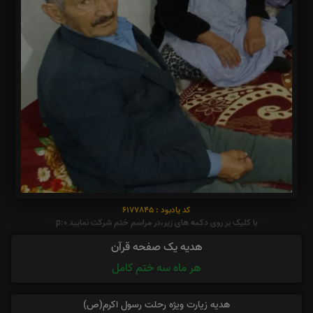
کد یادبود : 6177845
با کلیک بر روی دکمه های زیر،در مراسم ختم شرکت نمایید p:0
هدیه یک صفحه قرآن
هر ماه سه ختم کامل
هدیه زیارت ویژه رحلت رسول اکرم(ص)