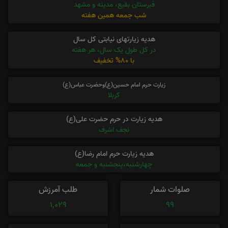
قبرستان بقیع، مدینه و مشهد
شب جمعه همین هفته
هدیه زیارتهای نیابتی کل سال
در کل طول یک سال، هر هفته
با 80% تخفیف
زیارت حرم امام حسین(ع)وحضرت عباس(ع)
کربلا
هدیه زیارت در حرم حضرت علی(ع)
نجف اشرف
هدیه زیارت حرم امام رضا(ع)
چهارشنبه،پنجشنبه و جمعه
صلوات شمار
طلب آمرزش
1,029
99