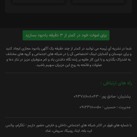
برای اموات خود در کمتر از 3 دقیقه یادبود بسازید
شما در نشریه آی پُرسِه می توانید در کمتر از چند دقیقه یک آگهی یادبود مجازی ایجاد کنید
و برای دوستان و آشنایان لینک اختصاصی آن را در شبکه های اجتماعی و گروه های مختلف
به اشتراک بگذارید و با این کار علاوه بر زنده نگاه داشتن یاد و نام متوفیان عزیز در نثار دعا و
صلوات و فاتحه به روح این عزیزان سهیم باشید.
راه های ارتباطی :
پشتیبان: صادق پور - 09378608043
مدیریت : حسینی - 09123180050
با شماره های فوق در اکثر شبکه های اجتماعی داخلی و خارجی حضور داریم - تلگرام، واتس
اپ، بله، ایتا، روبیکا، سروش، شاد