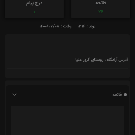
فاتحه
درج پیام
0
26
تولد : 1314
وفات : 1400/07/08
آدرس آرامگاه : روستای گزور علیا
فاتحه