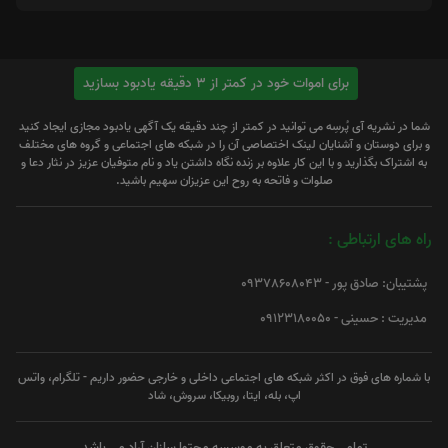
برای اموات خود در کمتر از 3 دقیقه یادبود بسازید
شما در نشریه آی پُرسِه می توانید در کمتر از چند دقیقه یک آگهی یادبود مجازی ایجاد کنید
و برای دوستان و آشنایان لینک اختصاصی آن را در شبکه های اجتماعی و گروه های مختلف
به اشتراک بگذارید و با این کار علاوه بر زنده نگاه داشتن یاد و نام متوفیان عزیز در نثار دعا و
صلوات و فاتحه به روح این عزیزان سهیم باشید.
راه های ارتباطی :
پشتیبان: صادق پور - 09378608043
مدیریت : حسینی - 09123180050
با شماره های فوق در اکثر شبکه های اجتماعی داخلی و خارجی حضور داریم - تلگرام، واتس
اپ، بله، ایتا، روبیکا، سروش، شاد
تمامی حقوق متعلق به موسسه محتوا سازان آراد می باشد