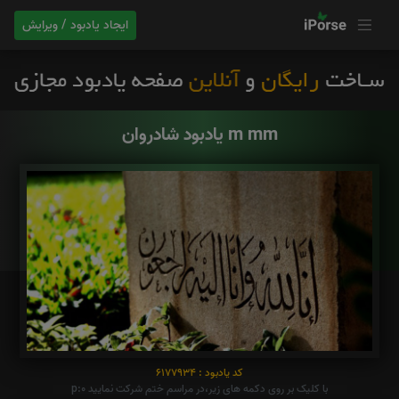
ایجاد یادبود / ویرایش
یادبود شادروان m mm
کد یادبود : 6177934
با کلیک بر روی دکمه های زیر،در مراسم ختم شرکت نمایید p:0