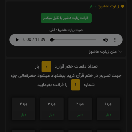
زیارت عاشورا:
0
بار
قرائت زیارت عاشورا را تقبل میکنم
صوت زیارت عاشورا - فانی
متن زیارت عاشورا
0
تعداد دفعات ختم قران:
بار
جهت تسریع در ختم قرآن کریم پیشنهاد میشود حضرتعالی جزء
1
شماره
را قرائت بفرمایید
جزء 1
جزء 2
جزء 3
جزء 4
0
بار
0
بار
0
بار
0
بار