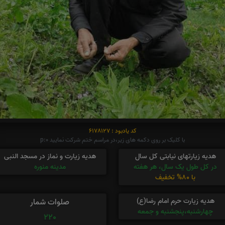
کد یادبود : 6178127
با کلیک بر روی دکمه های زیر،در مراسم ختم شرکت نمایید p:0
هدیه زیارتهای نیابتی کل سال
هدیه زیارت و نماز در مسجد النبی
در کل طول یک سال، هر هفته
مدینه منوره
با 80% تخفیف
هدیه زیارت حرم امام رضا(ع)
صلوات شمار
چهارشنبه،پنجشنبه و جمعه
220