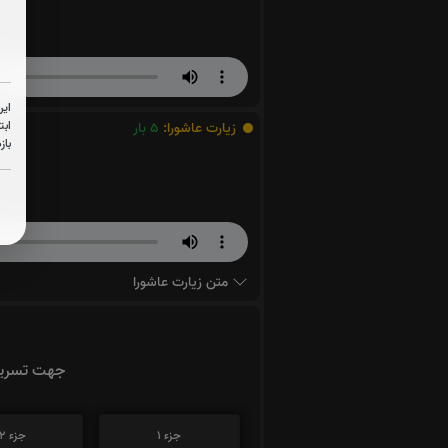
این
ابت
زیارت عاشورا:
5
بار
باز
متن زیارت عاشورا
جهت تسریع 
جزء 1
جزء 2