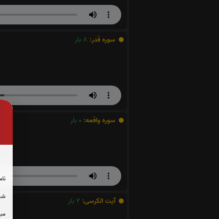
سوره قدر:
8
بار
سوره واقعه:
0
بار
نام
شما
آیت الکرسی:
2
بار
مبل