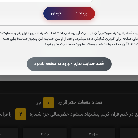
قرائت آیت الکرسی را تقبل میکنم
پرداخت
----
تومان
صوت آیت الکرسی
 صفحه یادبود به صورت رایگان در سایت آی پُرسه ایجاد شده است، به همین دلیل پنجره حمایت در
دای صفحه برای کاربران نمایش داده میشود، و بعد از اولین حمایت این پنجره(حمایت) برای همه
دیدکنندگان حذف خواهد شد و مستقیما وارد صفحه یادبود میشوند.
قرائت زیارت عاشورا را تقبل میکنم
قصد حمایت ندارم - ورود به صفحه یادبود
صوت زیارت عاشورا - فانی
0
تعداد دفعات ختم قران:
بار
2
در ختم قرآن کریم پیشنهاد میشود حضرتعالی جزء شماره
را قرائ
جزء 3
جزء 4
ج