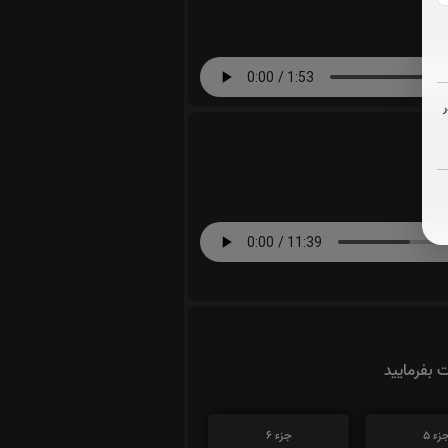
ت بفرمایید
زء 5
جزء 6