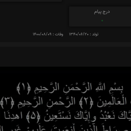
درج پیام
0
تولد : 1340/06/20
وفات : 1400/08/09