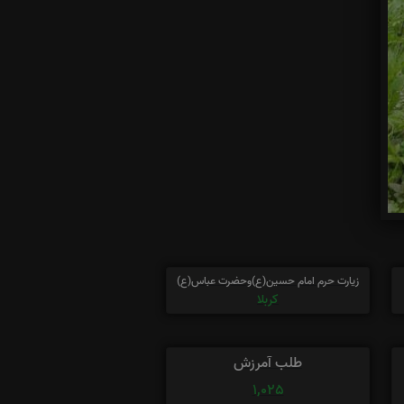
زیارت حرم امام حسین(ع)وحضرت عباس(ع)
کربلا
طلب آمرزش
1,025