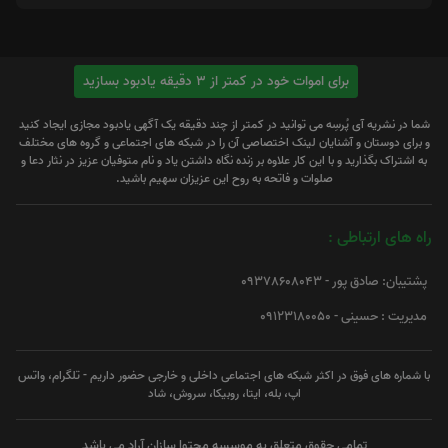
برای اموات خود در کمتر از 3 دقیقه یادبود بسازید
شما در نشریه آی پُرسِه می توانید در کمتر از چند دقیقه یک آگهی یادبود مجازی ایجاد کنید
و برای دوستان و آشنایان لینک اختصاصی آن را در شبکه های اجتماعی و گروه های مختلف
به اشتراک بگذارید و با این کار علاوه بر زنده نگاه داشتن یاد و نام متوفیان عزیز در نثار دعا و
صلوات و فاتحه به روح این عزیزان سهیم باشید.
راه های ارتباطی :
پشتیبان: صادق پور - 09378608043
مدیریت : حسینی - 09123180050
با شماره های فوق در اکثر شبکه های اجتماعی داخلی و خارجی حضور داریم - تلگرام، واتس
اپ، بله، ایتا، روبیکا، سروش، شاد
تمامی حقوق متعلق به موسسه محتوا سازان آراد می باشد