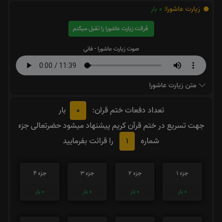
زیارت عاشورا:
0
بار
قرائت زیارت عاشورا را تقبل میکنم
صوت زیارت عاشورا - فانی
متن زیارت عاشورا
0
تعداد دفعات ختم قران:
بار
جهت تسریع در ختم قرآن کریم پیشنهاد میشود حضرتعالی جزء
1
شماره
را قرائت بفرمایید
جزء 1
جزء 2
جزء 3
جزء 4
0
بار
0
بار
0
بار
0
بار