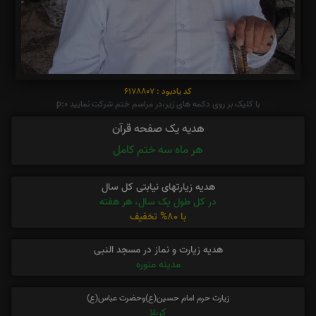
کد یادبود : 6178807
با کلیک بر روی دکمه های زیر،در مراسم ختم شرکت نمایید p:0
هدیه یک صفحه قرآن
هر ماه سه ختم کامل
هدیه زیارتهای نیابتی کل سال
در کل طول یک سال، هر هفته
با 80% تخفیف
هدیه زیارت و نماز در مسجد النبی
مدینه منوره
زیارت حرم امام حسین(ع)وحضرت عباس(ع)
کربلا