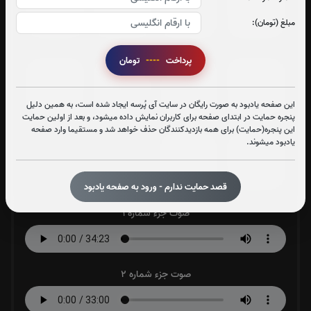
مبلغ (تومان):
0
بار
0
بار
0
بار
0
بار
پرداخت
----
تومان
جزء 25
جزء 26
جزء 27
جزء 28
0
بار
0
بار
0
بار
0
بار
این صفحه یادبود به صورت رایگان در سایت آی پُرسه ایجاد شده است، به همین دلیل
پنجره حمایت در ابتدای صفحه برای کاربران نمایش داده میشود، و بعد از اولین حمایت
این پنجره(حمایت) برای همه بازدیدکنندگان حذف خواهد شد و مستقیما وارد صفحه
یادبود میشوند.
جزء 29
جزء 30
0
بار
0
بار
قصد حمایت ندارم - ورود به صفحه یادبود
صوت جزء شماره 1
صوت جزء شماره 2