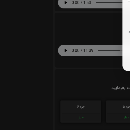
ت بفرمایید
زء 5
جزء 6
0
بار
0
بار