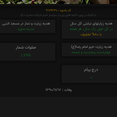
کد یادبود : 6179230
با کلیک بر روی دکمه های زیر،در مراسم ختم شرکت نمایید p:0
هدیه زیارتهای نیابتی کل سال
هدیه زیارت و نماز در مسجد النبی
در کل طول یک سال، هر هفته
مدینه منوره
با 80% تخفیف
هدیه زیارت حرم امام رضا(ع)
صلوات شمار
چهارشنبه،پنجشنبه و جمعه
1,745
درج پیام
0
وفات : 1390/11/17