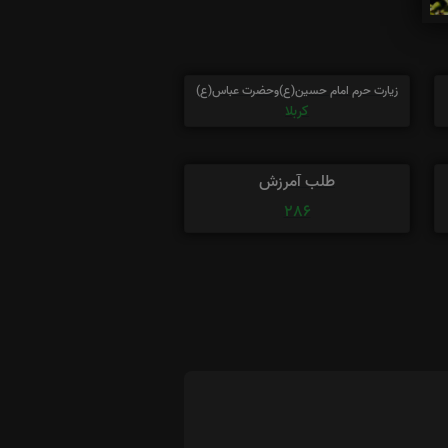
زیارت حرم امام حسین(ع)وحضرت عباس(ع)
کربلا
طلب آمرزش
286