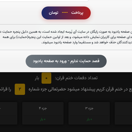
پرداخت
----
تومان
قرائت زیارت عاشورا را تقبل میکنم
 صفحه یادبود به صورت رایگان در سایت آی پُرسه ایجاد شده است، به همین دلیل پنجره حمایت در
دای صفحه برای کاربران نمایش داده میشود، و بعد از اولین حمایت این پنجره(حمایت) برای همه
صوت زیارت عاشورا - فانی
دیدکنندگان حذف خواهد شد و مستقیما وارد صفحه یادبود میشوند.
قصد حمایت ندارم - ورود به صفحه یادبود
0
تعداد دفعات ختم قران:
بار
2
در ختم قرآن کریم پیشنهاد میشود حضرتعالی جزء شماره
را قرائ
جزء 3
جزء 4
ج
0
بار
0
بار