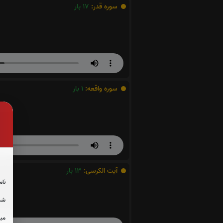
سوره قدر:
17
بار
سوره واقعه:
1
بار
آیت الکرسی:
13
بار
نام
شما
مبل