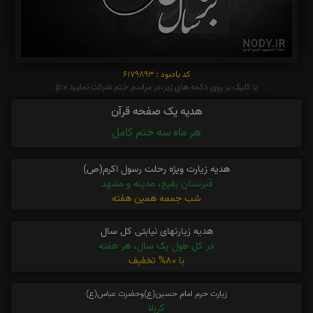
کد یادبود : 6179893
با کلیک بر روی دکمه های زیر،در مراسم ختم شرکت نمایید p:0
هدیه یک صفحه قرآن
هر ماه سه ختم کامل
هدیه زیارت ویژه رحلت رسول اکرم(ص)
قبرستان بقیع، مدینه و مشهد
شب جمعه همین هفته
هدیه زیارتهای نیابتی کل سال
در کل طول یک سال، هر هفته
با 80% تخفیف
زیارت حرم امام حسین(ع)وحضرت عباس(ع)
کربلا