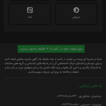
سروش
ایتا
برای اموات خود در کمتر از 3 دقیقه یادبود بسازید
شما در نشریه آی پُرسِه می توانید در کمتر از چند دقیقه یک آگهی یادبود مجازی ایجاد کنید
و برای دوستان و آشنایان لینک اختصاصی آن را در شبکه های اجتماعی و گروه های مختلف
به اشتراک بگذارید و با این کار علاوه بر زنده نگاه داشتن یاد و نام متوفیان عزیز در نثار دعا و
صلوات و فاتحه به روح این عزیزان سهیم باشید.
راه های ارتباطی :
پشتیبان: صادق پور - 09378608043
مدیریت : حسینی - 09123180050