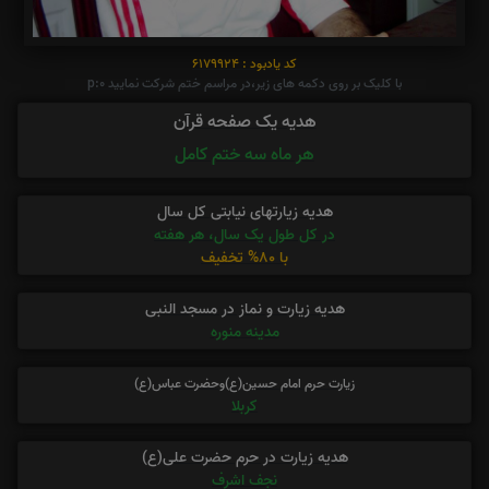
کد یادبود : 6179924
با کلیک بر روی دکمه های زیر،در مراسم ختم شرکت نمایید p:0
هدیه یک صفحه قرآن
هر ماه سه ختم کامل
هدیه زیارتهای نیابتی کل سال
در کل طول یک سال، هر هفته
با 80% تخفیف
هدیه زیارت و نماز در مسجد النبی
مدینه منوره
زیارت حرم امام حسین(ع)وحضرت عباس(ع)
کربلا
هدیه زیارت در حرم حضرت علی(ع)
نجف اشرف