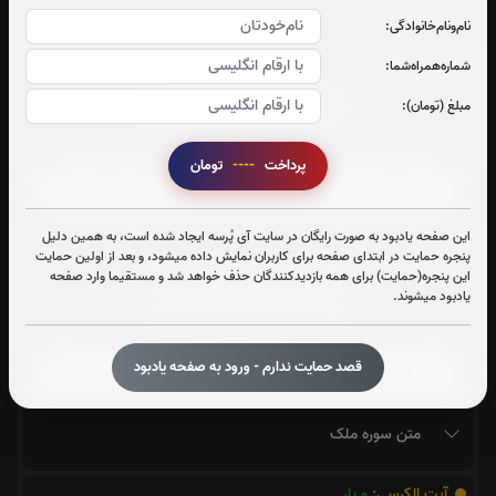
متن سوره قدر
نام‌و‌نام‌خانوادگی:
سوره واقعه:
1
بار
شماره‌همراه‌شما:
مبلغ (تومان):
قرائت سوره واقعه را تقبل میکنم
صوت سوره واقعه
پرداخت
----
تومان
این صفحه یادبود به صورت رایگان در سایت آی پُرسه ایجاد شده است، به همین دلیل
سوره ملک:
1
بار
پنجره حمایت در ابتدای صفحه برای کاربران نمایش داده میشود، و بعد از اولین حمایت
این پنجره(حمایت) برای همه بازدیدکنندگان حذف خواهد شد و مستقیما وارد صفحه
قرائت سوره ملک را تقبل میکنم
یادبود میشوند.
صوت سوره ملک
قصد حمایت ندارم - ورود به صفحه یادبود
متن سوره ملک
آیت الکرسی:
0
بار