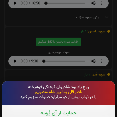
متن سوره احزاب
سوره یاسین:
1
بار
قرائت سوره یاسین را تقبل میکنم
صوت سوره یاسین
سوره قدر:
2
بار
قرائت سوره قدر را تقبل میکنم
روح یاد بود شادروان فرهنگی فرهیخته
ناصر قلی زمانپور شاه منصوری
صوت سوره قدر
را در ثواب بیش از دو میلیارد صلوات سهیم کنید
حمایت از آی پُرسه