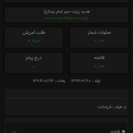
هدیه زیارت حرم امام رضا(ع)
چهارشنبه،پنجشنبه و جمعه
صلوات شمار
طلب آمرزش
3,653
2,113
فاتحه
درج پیام
0
2,066
تولد : 1341/02/20
وفات : 1389/08/14
از طرف : فرزندانت
فاتحه