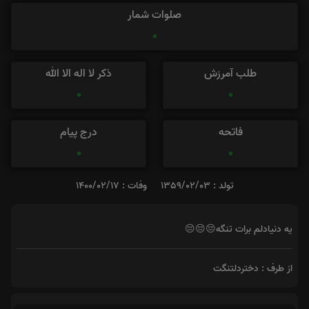
صلوات شمار
0
طلب آمرزش
ذکر لا اله الا الله
0
0
فاتحه
درج پیام
0
0
تولد : 1359/02/03
وفات : 1400/02/17
یه دنیادلم برات تنگه😔😔😔
از طرف : دختردلتنگت