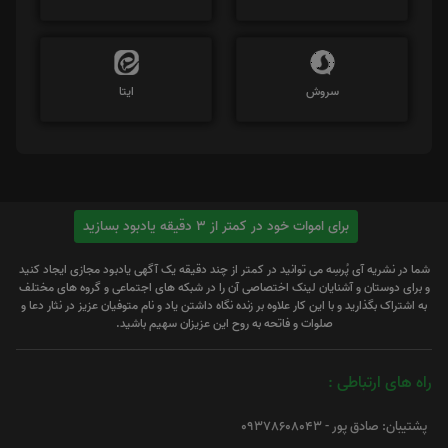
سروش
ایتا
برای اموات خود در کمتر از 3 دقیقه یادبود بسازید
شما در نشریه آی پُرسِه می توانید در کمتر از چند دقیقه یک آگهی یادبود مجازی ایجاد کنید
و برای دوستان و آشنایان لینک اختصاصی آن را در شبکه های اجتماعی و گروه های مختلف
به اشتراک بگذارید و با این کار علاوه بر زنده نگاه داشتن یاد و نام متوفیان عزیز در نثار دعا و
صلوات و فاتحه به روح این عزیزان سهیم باشید.
راه های ارتباطی :
پشتیبان: صادق پور - 09378608043