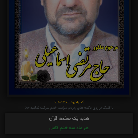
کد یادبود : 6180627
با کلیک بر روی دکمه های زیر،در مراسم ختم شرکت نمایید p:0
هدیه یک صفحه قرآن
هر ماه سه ختم کامل