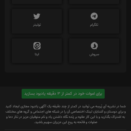
تلگرام
توئیتر
سروش
ایتا
برای اموات خود در کمتر از 3 دقیقه یادبود بسازید
شما در نشریه آی پُرسِه می توانید در کمتر از چند دقیقه یک آگهی یادبود مجازی ایجاد کنید
و برای دوستان و آشنایان لینک اختصاصی آن را در شبکه های اجتماعی و گروه های مختلف
به اشتراک بگذارید و با این کار علاوه بر زنده نگاه داشتن یاد و نام متوفیان عزیز در نثار دعا و
صلوات و فاتحه به روح این عزیزان سهیم باشید.