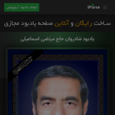
ایجاد یادبود / ویرایش
یادبود شادروان حاج مرتضی اسماعیلی