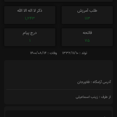
طلب آمرزش
ذکر لا اله الا الله
1,243
113
فاتحه
درج پیام
1
75
تولد : 1332/11/10
وفات : 1400/08/14
آدرس آرامگاه : فلاورجان
از طرف : زینب اسماعیلی