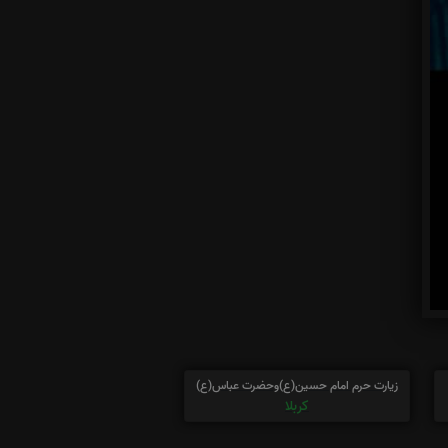
زیارت حرم امام حسین(ع)وحضرت عباس(ع)
کربلا