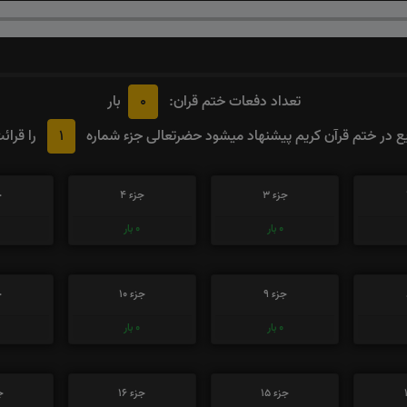
0
تعداد دفعات ختم قران:
بار
1
 در ختم قرآن کریم پیشنهاد میشود حضرتعالی جزء شماره
را قرائ
جزء 3
جزء 4
ج
0
بار
0
بار
جزء 9
جزء 10
ج
0
بار
0
بار
جزء 15
جزء 16
جز