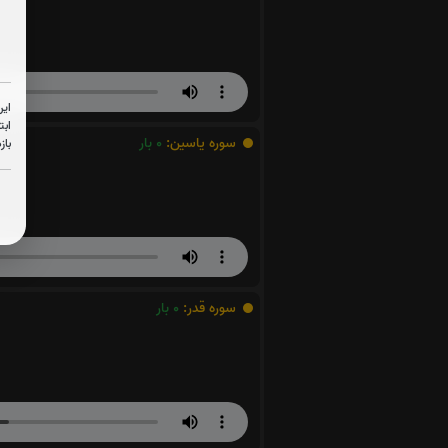
این
ابت
سوره یاسین:
0
بار
باز
سوره قدر:
0
بار