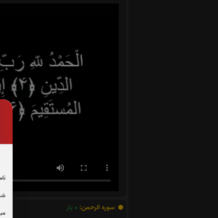
نام
شما
سوره الرحمن:
0
بار
مبل