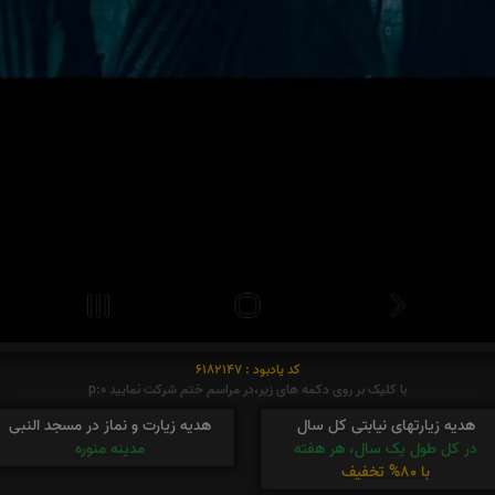
کد یادبود : 6182147
با کلیک بر روی دکمه های زیر،در مراسم ختم شرکت نمایید p:0
هدیه زیارتهای نیابتی کل سال
هدیه زیارت و نماز در مسجد النبی
در کل طول یک سال، هر هفته
مدینه منوره
با 80% تخفیف