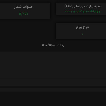
هدیه زیارت حرم امام رضا(ع)
صلوات شمار
چهارشنبه،پنجشنبه و جمعه
5,271
درج پیام
0
وفات : 1400/11/01