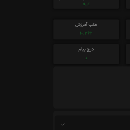
کربلا
طلب آمرزش
10,362
درج پیام
0