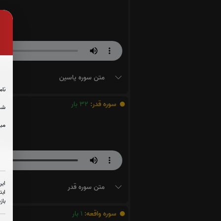
متن سوره یاسین
نام
سوره قدر:
32
بار
شما
مبل
این
متن سوره قدر
ابت
باز
سوره واقعه:
1
بار