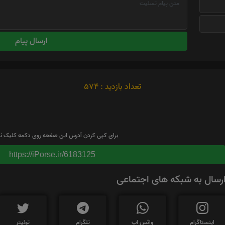
ارسال پیام
تعداد بازدید : 574
برای کپی کردن آدرس این صفحه روی دکمه کلیک نم
https://iPorse.ir/6183125
رسال به شبکه های اجتماعی
اینستاگرام
واتس اپ
تلگرام
توئیتر