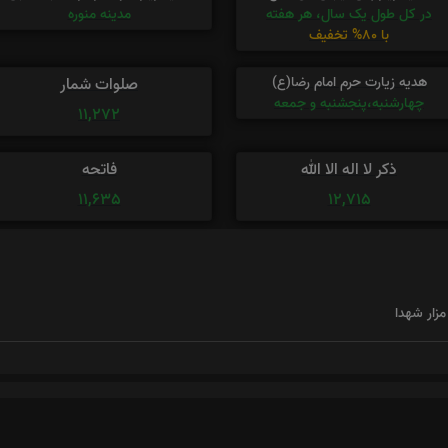
در کل طول یک سال، هر هفته
مدینه منوره
با 80% تخفیف
هدیه زیارت حرم امام رضا(ع)
صلوات شمار
چهارشنبه،پنجشنبه و جمعه
11,272
ذکر لا اله الا الله
فاتحه
11,635
12,715
زار شهدا