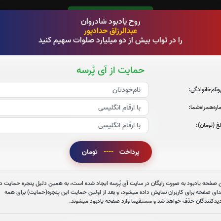
قرائت سوره یاسین را تقبل میکنم
روح یادبود شادروان
عبدالرزاق حدادپور
صوت سوره یاسین
را در ثواب بیش از دو میلیارد صلوات سهیم کنید
حمایت از آی پُرسه
‌و‌نام‌خانوادگی:
ره‌همراه‌شما:
قرائت سوره قدر را تقبل میکنم
غ (تومان):
صوت سوره قدر
پرداخت
----
تومان
 صفحه یادبود به صورت رایگان در سایت آی پُرسه ایجاد شده است، به همین دلیل پنجره حمایت در
دای صفحه برای کاربران نمایش داده میشود، و بعد از اولین حمایت این پنجره(حمایت) برای همه
دیدکنندگان حذف خواهد شد و مستقیما وارد صفحه یادبود میشوند.