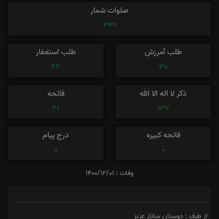
صلوات شمار
331
طلب آمرزش
طلب استغفار
22
30
ذکر لا اله الا الله
فاتحه
21
132
فاتحه کبیره
درج پیام
0
0
وفات : 1400/12/01
از طرف : دوستان ساناز عزیز