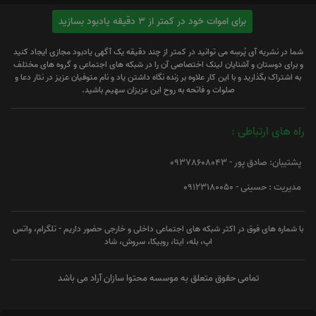
برای اموات خود در کمتر از 3 دقیقه یادبود بسازید
شما در نشریه آی پُرسِه می توانید در کمتر از چند دقیقه یک آگهی یادبود مجازی ایجاد کنید
و برای دوستان و آشنایان لینک اختصاصی آن را در شبکه های اجتماعی و گروه های مختلف
به اشتراک بگذارید و با این کار علاوه بر زنده نگاه داشتن یاد و نام متوفیان عزیز در نثار دعا و
صلوات و فاتحه به روح این عزیزان سهیم باشید.
راه های ارتباطی :
پشتیبان: صادق پور - 09378608043
مدیریت : حسینی - 09123180050
با شماره های فوق در اکثر شبکه های اجتماعی داخلی و خارجی حضور داریم - تلگرام، واتس
اپ، بله، ایتا، روبیکا، سروش، شاد
تمامی حقوق متعلق به موسسه محتوا سازان آراد می باشد