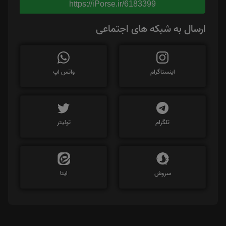
https://iPorse.ir/6183399
ارسال به شبکه های اجتماعی
اینستاگرام
واتس اپ
تلگرام
توئیتر
سروش
ایتا