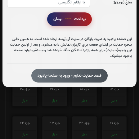
مبلغ (تومان):
پرداخت
----
تومان
جزء 9
جزء 10
جزء 11
جزء 12
0
بار
0
بار
0
بار
0
بار
این صفحه یادبود به صورت رایگان در سایت آی پُرسه ایجاد شده است، به همین دلیل
پنجره حمایت در ابتدای صفحه برای کاربران نمایش داده میشود، و بعد از اولین حمایت
این پنجره(حمایت) برای همه بازدیدکنندگان حذف خواهد شد و مستقیما وارد صفحه
جزء 13
جزء 14
جزء 15
جزء 16
یادبود میشوند.
0
بار
0
بار
0
بار
0
بار
قصد حمایت ندارم - ورود به صفحه یادبود
جزء 17
جزء 18
جزء 19
جزء 20
0
بار
0
بار
0
بار
0
بار
جزء 21
جزء 22
جزء 23
جزء 24
0
بار
0
بار
0
بار
0
بار