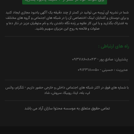
شما در نشریه آی پُرسِه می توانید در کمتر از چند دقیقه یک آگهی یادبود مجازی ایجاد کنید
و برای دوستان و آشنایان لینک اختصاصی آن را در شبکه های اجتماعی و گروه های مختلف
به اشتراک بگذارید و با این کار علاوه بر زنده نگاه داشتن یاد و نام متوفیان عزیز در نثار دعا و
صلوات و فاتحه به روح این عزیزان سهیم باشید.
راه های ارتباطی :
پشتیبان: صادق پور - 09378608043
مدیریت : حسینی - 09123180050
با شماره های فوق در اکثر شبکه های اجتماعی داخلی و خارجی حضور داریم - تلگرام، واتس
اپ، بله، ایتا، روبیکا، سروش، شاد
تمامی حقوق متعلق به موسسه محتوا سازان آراد می باشد