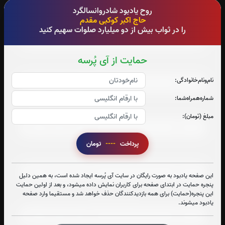
روح یادبود شادروانسالگرد
حاج اکبر کوکبی مقدم
صوت جزء شماره 4
را در ثواب بیش از دو میلیارد صلوات سهیم کنید
حمایت از آی پُرسه
صوت جزء شماره 5
نام‌و‌نام‌خانوادگی:
شماره‌همراه‌شما:
صوت جزء شماره 6
مبلغ (تومان):
پرداخت
----
تومان
صوت جزء شماره 7
این صفحه یادبود به صورت رایگان در سایت آی پُرسه ایجاد شده است، به همین دلیل
پنجره حمایت در ابتدای صفحه برای کاربران نمایش داده میشود، و بعد از اولین حمایت
این پنجره(حمایت) برای همه بازدیدکنندگان حذف خواهد شد و مستقیما وارد صفحه
صوت جزء شماره 8
یادبود میشوند.