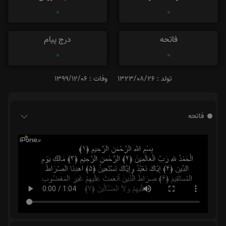
0
0
فاتحه
درج پیام
0
0
تولد : 1323/08/26
وفات : 1399/12/06
فاتحه