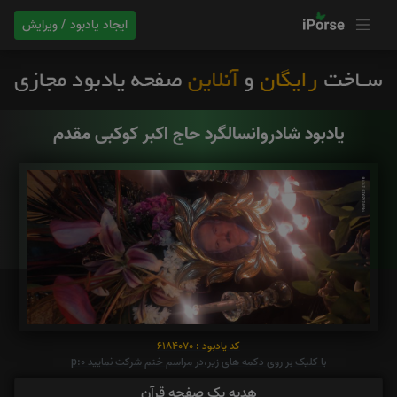
ایجاد یادبود / ویرایش
یادبود شادروانسالگرد حاج اکبر کوکبی مقدم
کد یادبود : 6184070
با کلیک بر روی دکمه های زیر،در مراسم ختم شرکت نمایید p:0
هدیه یک صفحه قرآن