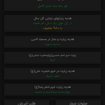
هر ماه سه ختم کامل
هدیه زیارتهای نیابتی کل سال
در کل طول یک سال، هر هفته
با 80% تخفیف
هدیه زیارت و نماز در مسجد النبی
مدینه منوره
زیارت حرم امام حسین(ع)وحضرت عباس(ع)
کربلا
هدیه زیارت در حرم حضرت علی(ع)
نجف اشرف
هدیه زیارت حرم امام رضا(ع)
چهارشنبه،پنجشنبه و جمعه
صلوات شمار
طلب آمرزش