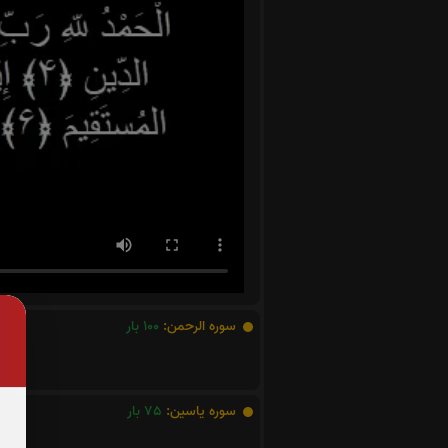
سوره الرحمن:
100
بار
سوره یاسین:
75
بار