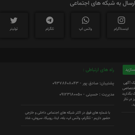
رسال به شبکه های اجتماعی
اینستاگرام
واتس اپ
تلگرام
توئیتر
راه های ارتباطی :
یک آگهی
پشتیبان: صادق پور - 09378608043
 اختصاصی
 بگذارید
مدیریت : حسینی - 09123180050
 در نثار
د.
با شماره های فوق در اکثر شبکه های اجتماعی داخلی و خارجی
حضور داریم - تلگرام، واتس اپ، بله، ایتا، روبیکا، سروش، شاد