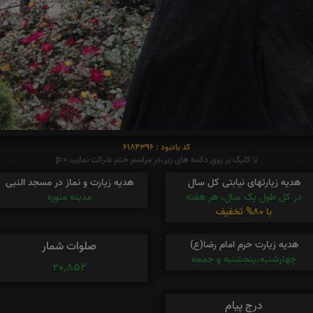
کد یادبود : 6184396
با کلیک بر روی دکمه های زیر،در مراسم ختم شرکت نمایید p:0
هدیه زیارتهای نیابتی کل سال
هدیه زیارت و نماز در مسجد النبی
در کل طول یک سال، هر هفته
مدینه منوره
با 80% تخفیف
هدیه زیارت حرم امام رضا(ع)
صلوات شمار
چهارشنبه،پنجشنبه و جمعه
20,852
درج پیام