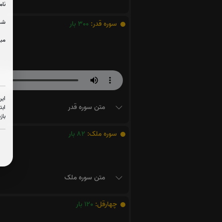
نام
شما
سوره قدر:
300
بار
مبل
این
متن سوره قدر
ابت
باز
سوره ملک:
82
بار
متن سوره ملک
چهارقل:
120
بار