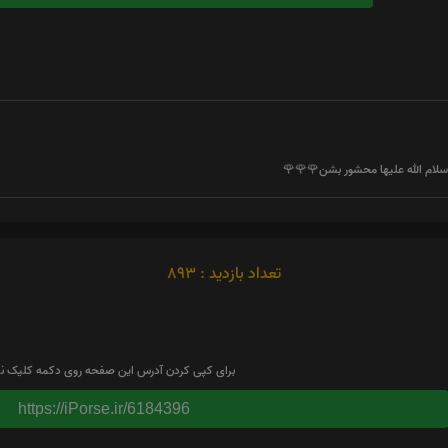
لام الله علیها محشور بشن🌹🌹🌹
تعداد بازدید : 893
برای کپی کردن آدرس این صفحه روی دکمه کلیک نم
https://iPorse.ir/6184396