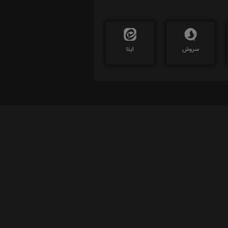
سروش
ایتا