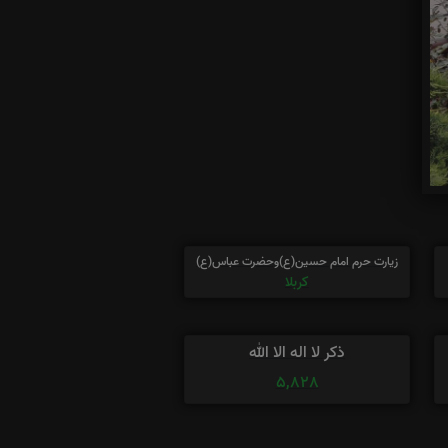
زیارت حرم امام حسین(ع)وحضرت عباس(ع)
کربلا
ذکر لا اله الا الله
5,828