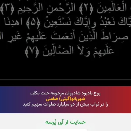
روح یادبود شادروان مرحومه جنت مکان
شهربانو(گیتی) ضامنی
را در ثواب بیش از دو میلیارد صلوات سهیم کنید
قرائت سوره الرحمن را تقبل میکنم
حمایت از آی پُرسه