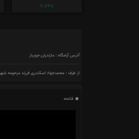
6,738
آدرس آرامگاه : مازندران.جویبار
از طرف : محمدجواد اسکندری فرزند مرحومه شهر
فاتحه