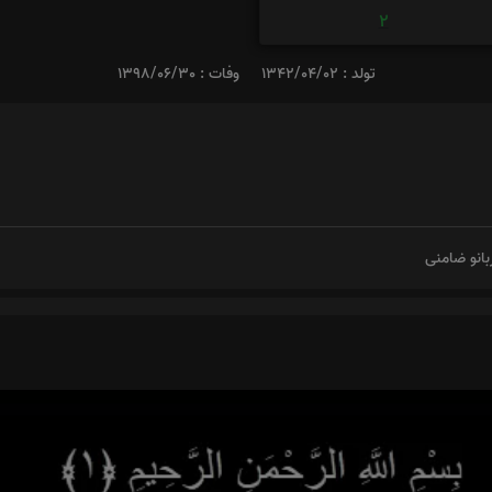
2
تولد : 1342/04/02
وفات : 1398/06/30
بانو ضامنی