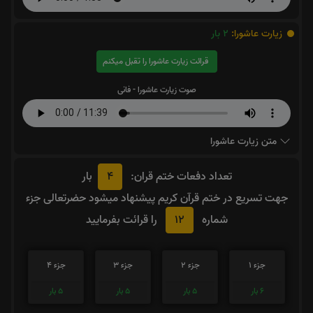
زیارت عاشورا:
2
بار
قرائت زیارت عاشورا را تقبل میکنم
صوت زیارت عاشورا - فانی
متن زیارت عاشورا
4
تعداد دفعات ختم قران:
بار
جهت تسریع در ختم قرآن کریم پیشنهاد میشود حضرتعالی جزء
12
شماره
را قرائت بفرمایید
جزء 1
جزء 2
جزء 3
جزء 4
6
بار
5
بار
5
بار
5
بار