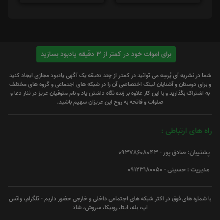
برای اموات خود در کمتر از 3 دقیقه یادبود بسازید
شما در نشریه آی پُرسِه می توانید در کمتر از چند دقیقه یک آگهی یادبود مجازی ایجاد کنید
و برای دوستان و آشنایان لینک اختصاصی آن را در شبکه های اجتماعی و گروه های مختلف
به اشتراک بگذارید و با این کار علاوه بر زنده نگاه داشتن یاد و نام متوفیان عزیز در نثار دعا و
صلوات و فاتحه به روح این عزیزان سهیم باشید.
راه های ارتباطی :
پشتیبان: صادق پور - 09378608043
مدیریت : حسینی - 09123180050
با شماره های فوق در اکثر شبکه های اجتماعی داخلی و خارجی حضور داریم - تلگرام، واتس
اپ، بله، ایتا، روبیکا، سروش، شاد