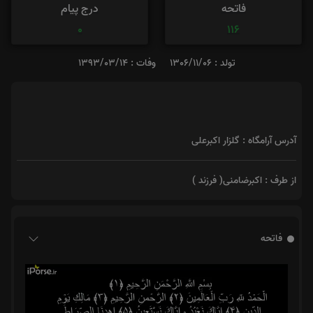
فاتحه
درج پیام
0
116
تولد : 1306/11/06
وفات : 1393/03/14
آدرس آرامگاه : گلزار اکبرعلی
از طرف : اکبرضامنی( فرزند )
فاتحه