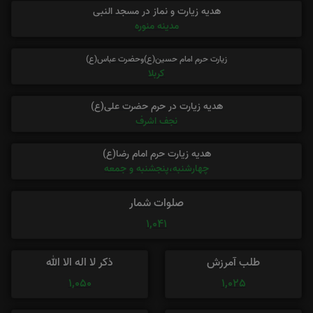
هدیه زیارت و نماز در مسجد النبی
مدینه منوره
زیارت حرم امام حسین(ع)وحضرت عباس(ع)
کربلا
هدیه زیارت در حرم حضرت علی(ع)
نجف اشرف
هدیه زیارت حرم امام رضا(ع)
چهارشنبه،پنجشنبه و جمعه
صلوات شمار
1,041
طلب آمرزش
ذکر لا اله الا الله
1,050
1,025