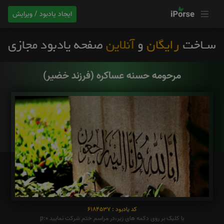
ایجاد یادبود / ویرایش
مرحومه حسنه عساکره (فرزند خضیر)
کد یادبود : 6184537
با کلیک بر روی دکمه های زیر،در مراسم ختم شرکت نمایید p:0