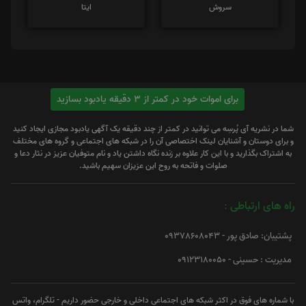
سروش
ایتا
برای اموات خود در کمتر از 3 دقیقه یادبود بسازید
شما در نشریه آی پُرسِه می توانید در کمتر از چند دقیقه یک آگهی یادبود مجازی ایجاد کنید
و برای دوستان و آشنایان لینک اختصاصی آن را در شبکه های اجتماعی و گروه های مختلف
به اشتراک بگذارید و با این کار علاوه بر زنده نگاه داشتن یاد و نام متوفیان عزیز در نثار دعا و
صلوات و فاتحه به روح این عزیزان سهیم باشید.
راه های ارتباطی :
پشتیبان: صادق پور - 09378608043
مدیریت : حسینی - 09123180050
با شماره های فوق در اکثر شبکه های اجتماعی داخلی و خارجی حضور داریم - تلگرام، واتس