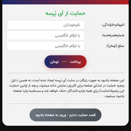
جزء 13
جزء 14
جزء 15
جزء 16
حمایت از آی پُرسه
0
بار
0
بار
0
بار
0
بار
نام‌و‌نام‌خانوادگی:
شماره‌همراه‌شما:
جزء 17
جزء 18
جزء 19
جزء 20
مبلغ (تومان):
0
بار
0
بار
0
بار
0
بار
پرداخت
----
تومان
جزء 21
جزء 22
جزء 23
جزء 24
این صفحه یادبود به صورت رایگان در سایت آی پُرسه ایجاد شده است، به همین دلیل
0
بار
0
بار
0
بار
0
بار
پنجره حمایت در ابتدای صفحه برای کاربران نمایش داده میشود، و بعد از اولین حمایت
این پنجره(حمایت) برای همه بازدیدکنندگان حذف خواهد شد و مستقیما وارد صفحه
یادبود میشوند.
جزء 25
جزء 26
جزء 27
جزء 28
قصد حمایت ندارم - ورود به صفحه یادبود
0
بار
0
بار
0
بار
0
بار