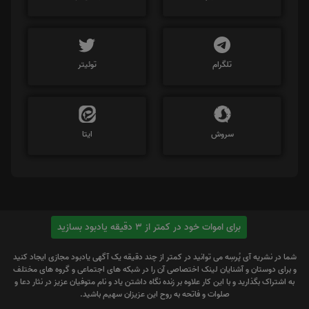
تلگرام
توئیتر
سروش
ایتا
برای اموات خود در کمتر از 3 دقیقه یادبود بسازید
شما در نشریه آی پُرسِه می توانید در کمتر از چند دقیقه یک آگهی یادبود مجازی ایجاد کنید
و برای دوستان و آشنایان لینک اختصاصی آن را در شبکه های اجتماعی و گروه های مختلف
به اشتراک بگذارید و با این کار علاوه بر زنده نگاه داشتن یاد و نام متوفیان عزیز در نثار دعا و
صلوات و فاتحه به روح این عزیزان سهیم باشید.