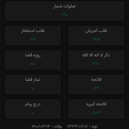
صلوات شمار
210
طلب آمرزش
طلب استغفار
107
185
ذکر لا اله الا الله
روزه قضا
50
260
فاتحه
نماز قضا
0
122
فاتحه کبیره
درج پیام
0
503
تولد : 1333/01/07
وفات : 1400/03/14