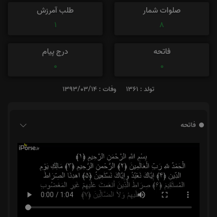
صلوات شمار
طلب آمرزش
1
8
فاتحه
درج پیام
0
0
تولد : 1361
وفات : 1393/03/14
فاتحه