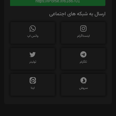
https://iPorse.ir/6186701
ارسال به شبکه های اجتماعی
اینستاگرام
واتس اپ
تلگرام
توئیتر
سروش
ایتا