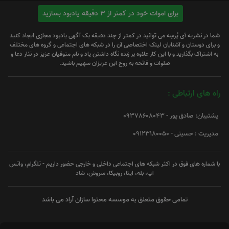
برای اموات خود در کمتر از 3 دقیقه یادبود بسازید
شما در نشریه آی پُرسِه می توانید در کمتر از چند دقیقه یک آگهی یادبود مجازی ایجاد کنید
و برای دوستان و آشنایان لینک اختصاصی آن را در شبکه های اجتماعی و گروه های مختلف
به اشتراک بگذارید و با این کار علاوه بر زنده نگاه داشتن یاد و نام متوفیان عزیز در نثار دعا و
صلوات و فاتحه به روح این عزیزان سهیم باشید.
راه های ارتباطی :
پشتیبان: صادق پور - 09378608043
مدیریت : حسینی - 09123180050
با شماره های فوق در اکثر شبکه های اجتماعی داخلی و خارجی حضور داریم - تلگرام، واتس
اپ، بله، ایتا، روبیکا، سروش، شاد
تمامی حقوق متعلق به موسسه محتوا سازان آراد می باشد