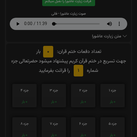
قرائت زیارت عاشورا را تقبل میکنم
صوت زیارت عاشورا - فانی
متن زیارت عاشورا
0
تعداد دفعات ختم قران:
بار
جهت تسریع در ختم قرآن کریم پیشنهاد میشود حضرتعالی جزء
1
شماره
را قرائت بفرمایید
جزء 1
جزء 2
جزء 3
جزء 4
0
بار
0
بار
0
بار
0
بار
جزء 5
جزء 6
جزء 7
جزء 8
0
بار
0
بار
0
بار
0
بار