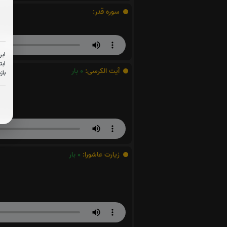
سوره قدر:
این
ابت
آیت الکرسی:
0
بار
باز
زیارت عاشورا:
0
بار