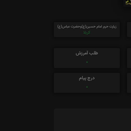
زیارت حرم امام حسین(ع)وحضرت عباس(ع)
کربلا
طلب آمرزش
0
درج پیام
0