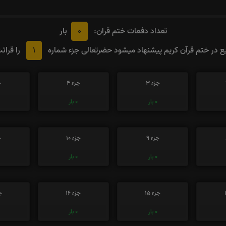
0
تعداد دفعات ختم قران:
بار
1
 در ختم قرآن کریم پیشنهاد میشود حضرتعالی جزء شماره
را قرائ
جزء 3
جزء 4
ج
0
بار
0
بار
جزء 9
جزء 10
ج
0
بار
0
بار
جزء 15
جزء 16
جز
0
بار
0
بار