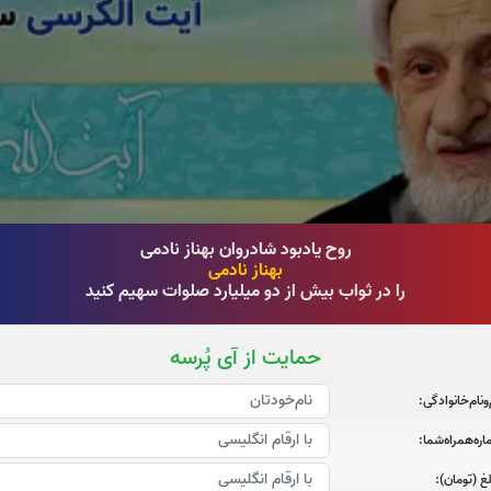
روح یادبود شادروان بهناز نادمی
بهناز نادمی
را در ثواب بیش از دو میلیارد صلوات سهیم کنید
حمایت از آی پُرسه
‌و‌نام‌خانوادگی:
صوت سوره یاسین
ره‌همراه‌شما:
غ (تومان):