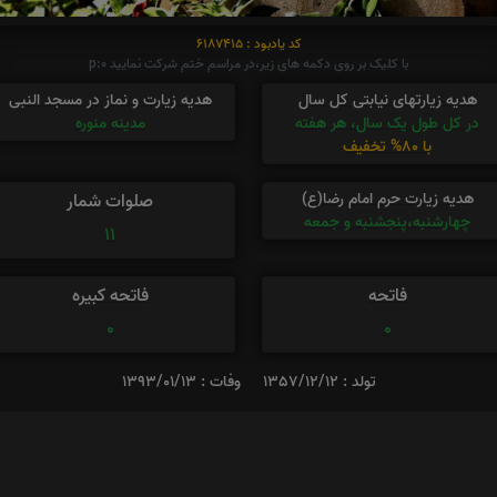
کد یادبود : 6187415
با کلیک بر روی دکمه های زیر،در مراسم ختم شرکت نمایید p:0
هدیه زیارتهای نیابتی کل سال
هدیه زیارت و نماز در مسجد النبی
در کل طول یک سال، هر هفته
مدینه منوره
با 80% تخفیف
هدیه زیارت حرم امام رضا(ع)
صلوات شمار
چهارشنبه،پنجشنبه و جمعه
11
فاتحه
فاتحه کبیره
0
0
تولد : 1357/12/12
وفات : 1393/01/13