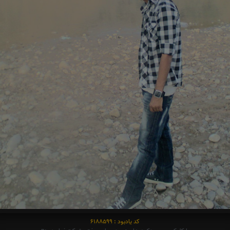
کد یادبود : 6188599