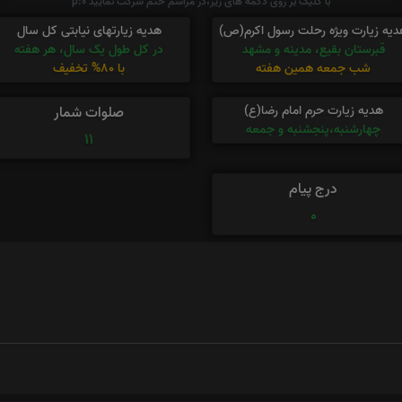
با کلیک بر روی دکمه های زیر،در مراسم ختم شرکت نمایید p:0
دیه زیارت ویژه رحلت رسول اکرم(ص)
هدیه زیارتهای نیابتی کل سال
قبرستان بقیع، مدینه و مشهد
در کل طول یک سال، هر هفته
شب جمعه همین هفته
با 80% تخفیف
هدیه زیارت حرم امام رضا(ع)
صلوات شمار
چهارشنبه،پنجشنبه و جمعه
11
درج پیام
0