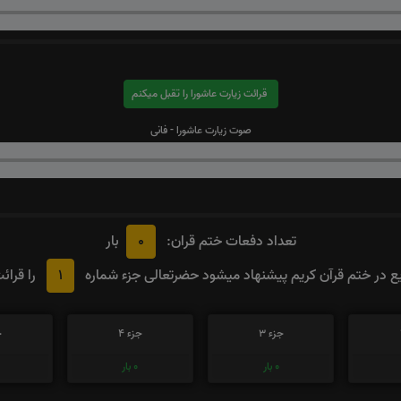
قرائت زیارت عاشورا را تقبل میکنم
صوت زیارت عاشورا - فانی
0
تعداد دفعات ختم قران:
بار
1
 در ختم قرآن کریم پیشنهاد میشود حضرتعالی جزء شماره
را قرائ
جزء 3
جزء 4
ج
0
بار
0
بار