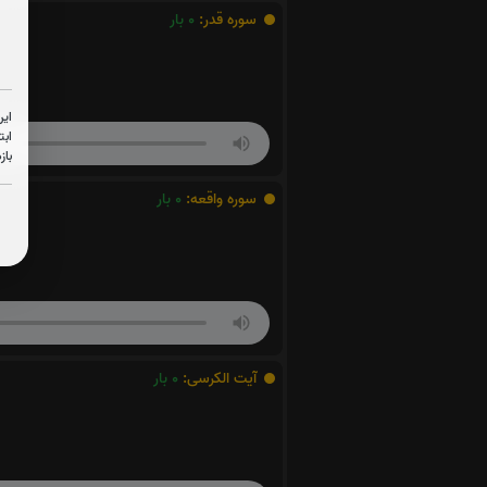
سوره قدر:
0
بار
این
ابت
باز
سوره واقعه:
0
بار
آیت الکرسی:
0
بار