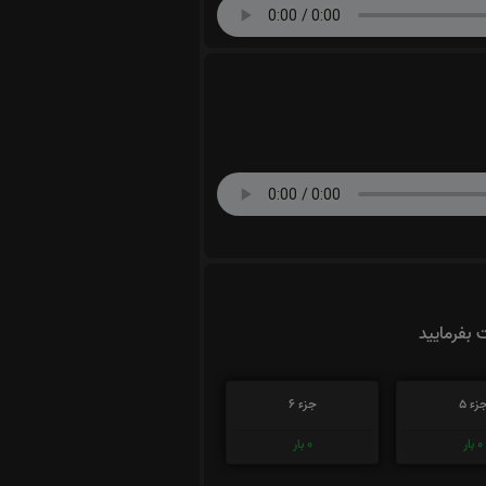
ت بفرمایید
زء 5
جزء 6
0
بار
0
بار