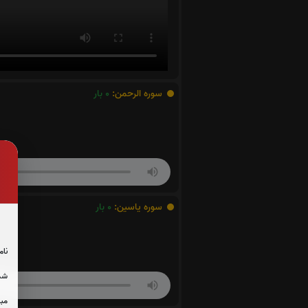
سوره الرحمن:
0
بار
سوره یاسین:
0
بار
نام
شما
مبل