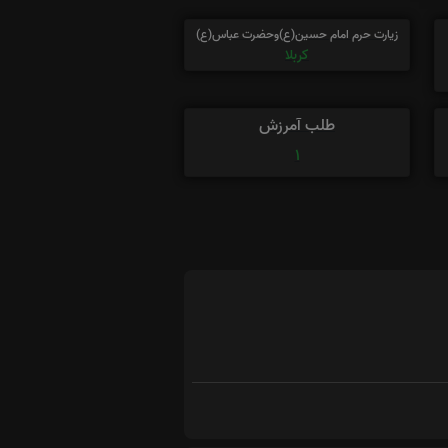
زیارت حرم امام حسین(ع)وحضرت عباس(ع)
کربلا
طلب آمرزش
1