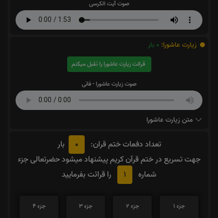
صوت آیت الکرسی
زیارت عاشورا:
0
بار
قرائت زیارت عاشورا را تقبل میکنم
صوت زیارت عاشورا - فانی
متن زیارت عاشورا
0
تعداد دفعات ختم قران:
بار
جهت تسریع در ختم قرآن کریم پیشنهاد میشود حضرتعالی جزء
1
شماره
را قرائت بفرمایید
جزء 1
جزء 2
جزء 3
جزء 4