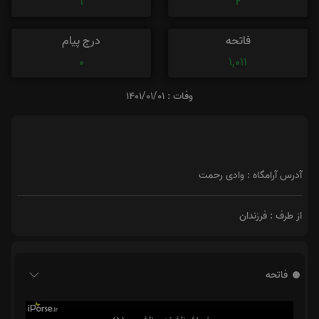
1
2
فاتحه
درج پیام
0
1,011
وفات : 1401/01/01
آدرس آرامگاه : وادی رحمت
از طرف : فرزندان
فاتحه