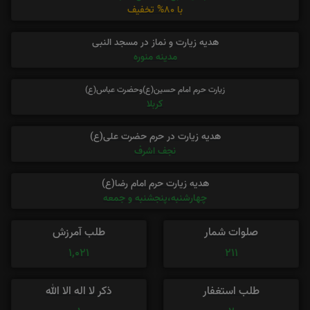
با 80% تخفیف
هدیه زیارت و نماز در مسجد النبی
مدینه منوره
زیارت حرم امام حسین(ع)وحضرت عباس(ع)
کربلا
هدیه زیارت در حرم حضرت علی(ع)
نجف اشرف
هدیه زیارت حرم امام رضا(ع)
چهارشنبه،پنجشنبه و جمعه
صلوات شمار
طلب آمرزش
1,021
211
طلب استغفار
ذکر لا اله الا الله