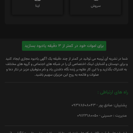
سروش
ایتا
برای اموات خود در کمتر از 3 دقیقه یادبود بسازید
شما در نشریه آی پُرسِه می توانید در کمتر از چند دقیقه یک آگهی یادبود مجازی ایجاد کنید
و برای دوستان و آشنایان لینک اختصاصی آن را در شبکه های اجتماعی و گروه های مختلف
به اشتراک بگذارید و با این کار علاوه بر زنده نگاه داشتن یاد و نام متوفیان عزیز در نثار دعا و
صلوات و فاتحه به روح این عزیزان سهیم باشید.
راه های ارتباطی :
پشتیبان: صادق پور - 09378608043
مدیریت : حسینی - 09123180050