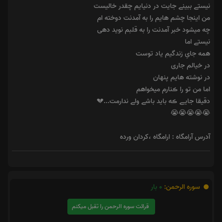
نیستے ببینے جایت در دنیایم چقدر خالیست
من اینجا چشم هایم را به آمدنت دوخته ام
چه میشود خبر آمدنت را به قلبم نوید دهی
نیستے اما
همه جایِ زندگیم یاد توست
در خیالم جاری
در نوشته هایم پنهان
اما من تو را ڪنارم میخواهم
دقیقا جایے ڪه باید باشے ولے ندارمت...💔
😭😭😭😭😭
آدرس آرامگاه : ارامگاه ،کردان ورده
سوره الرحمن:
0
بار
قرائت سوره الرحمن را تقبل میکنم