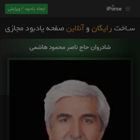
ایجاد یادبود / ویرایش
شادروان حاج ناصر محمود هاشمی