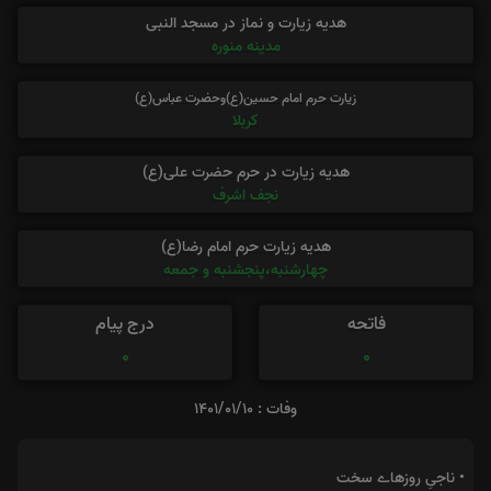
هدیه زیارت و نماز در مسجد النبی
مدینه منوره
زیارت حرم امام حسین(ع)وحضرت عباس(ع)
کربلا
هدیه زیارت در حرم حضرت علی(ع)
نجف اشرف
هدیه زیارت حرم امام رضا(ع)
چهارشنبه،پنجشنبه و جمعه
فاتحه
درج پیام
0
0
وفات : 1401/01/10
• ناجیِ روزهاے سخت