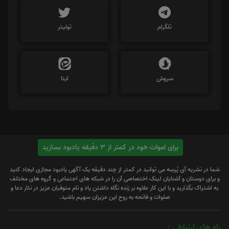
تلگرام
توئیتر
سروش
ایتا
برای اموات خود در کمتر از 3 دقیقه یادبود بسازید
شما در نشریه آی پُرسِه می توانید در کمتر از چند دقیقه یک آگهی یادبود مجازی ایجاد کنید
و برای دوستان و آشنایان لینک اختصاصی آن را در شبکه های اجتماعی و گروه های مختلف
به اشتراک بگذارید و با این کار علاوه بر زنده نگاه داشتن یاد و نام متوفیان عزیز در نثار دعا و
صلوات و فاتحه به روح این عزیزان سهیم باشید.
راه های ارتباطی :