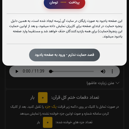
پرداخت
----
تومان
قرائت آیت الکرسی را تقبل میکنم
صوت آیت الکرسی
این صفحه یادبود به صورت رایگان در سایت آی پُرسه ایجاد شده است، به همین دلیل
پنجره حمایت در ابتدای صفحه برای کاربران نمایش داده میشود، و بعد از اولین حمایت
این پنجره(حمایت) برای همه بازدیدکنندگان حذف خواهد شد و مستقیما وارد صفحه
یادبود میشوند.
زیارت عاشورا:
0
بار
قرائت زیارت عاشورا را تقبل میکنم
قصد حمایت ندارم - ورود به صفحه یادبود
صوت زیارت عاشورا - فانی
متن زیارت عاشورا
0
تعداد دفعات ختم کل قرآن:
بار
یک جزء
در صورت تمایل با کلیک بر روی دکمه زیر قرائت
را تقبل کنید. بعد از کلیک
کردن سامانه شماره و صوت اولین جزء خوانده نشده را نمایش میدهد
0
تعداد جزء های خوانده شده:
بار