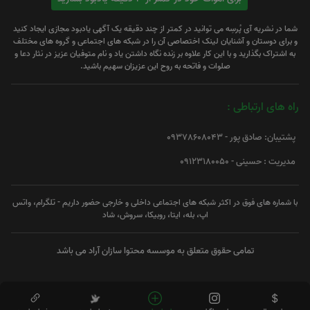
شما در نشریه آی پُرسِه می توانید در کمتر از چند دقیقه یک آگهی یادبود مجازی ایجاد کنید
و برای دوستان و آشنایان لینک اختصاصی آن را در شبکه های اجتماعی و گروه های مختلف
به اشتراک بگذارید و با این کار علاوه بر زنده نگاه داشتن یاد و نام متوفیان عزیز در نثار دعا و
صلوات و فاتحه به روح این عزیزان سهیم باشید.
راه های ارتباطی :
پشتیبان: صادق پور - 09378608043
مدیریت : حسینی - 09123180050
با شماره های فوق در اکثر شبکه های اجتماعی داخلی و خارجی حضور داریم - تلگرام، واتس
اپ، بله، ایتا، روبیکا، سروش، شاد
تمامی حقوق متعلق به موسسه محتوا سازان آراد می باشد