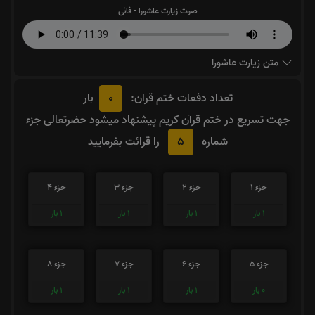
صوت زیارت عاشورا - فانی
متن زیارت عاشورا
0
تعداد دفعات ختم قران:
بار
جهت تسریع در ختم قرآن کریم پیشنهاد میشود حضرتعالی جزء
5
شماره
را قرائت بفرمایید
جزء 1
جزء 2
جزء 3
جزء 4
1
بار
1
بار
1
بار
1
بار
جزء 5
جزء 6
جزء 7
جزء 8
0
بار
1
بار
1
بار
1
بار