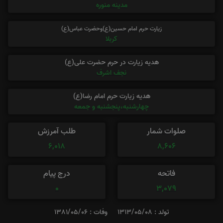
مدینه منوره
زیارت حرم امام حسین(ع)وحضرت عباس(ع)
کربلا
هدیه زیارت در حرم حضرت علی(ع)
نجف اشرف
هدیه زیارت حرم امام رضا(ع)
چهارشنبه،پنجشنبه و جمعه
صلوات شمار
طلب آمرزش
6,018
8,606
فاتحه
درج پیام
0
3,079
تولد : 1313/05/08
وفات : 1381/05/06